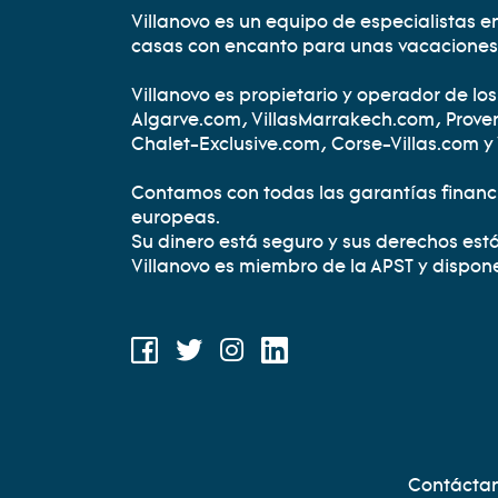
Villanovo es un equipo de especialistas en 
casas con encanto para unas vacaciones 
Villanovo es propietario y operador de los
Algarve.com, VillasMarrakech.com, Proven
Chalet-Exclusive.com, Corse-Villas.com y
Contamos con todas las garantías financi
europeas.
Su dinero está seguro y sus derechos est
Villanovo es miembro de la APST y dispon
NOUS RETROUVER SUR LES RÉSE
Facebook
Twitter
Instagram
LinkedIn
MENU DU BAS DE PAGE
Contácta