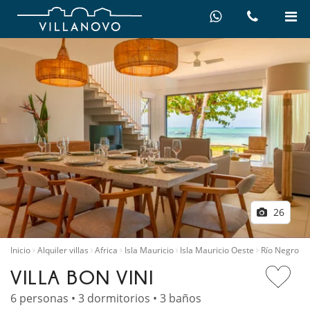
26
Inicio
Alquiler villas
Africa
Isla Mauricio
Isla Mauricio Oeste
Río Negro
VILLA BON VINI
6 personas • 3 dormitorios • 3 baños