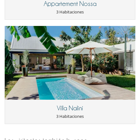
Appartement Nossa
Tumbonas en la piscina
3 Habitaciones
Equipos, instalaciones, eventos
Caja fuerte
Niños
Los niños son bienvenidos
Ocios y actividades deportivas
Acceso a internet (wifi)
Piscina exterior privada
TV
Para su comodidad y agrado
Aire acondicionado
Secador
Villa Nalini
3 Habitaciones