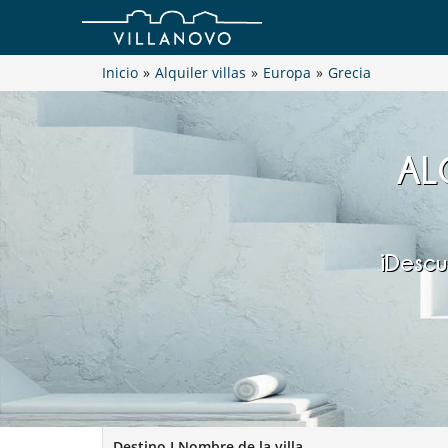
Inicio
»
Alquiler villas
»
Europa
»
Grecia
AL
¡Descub
Destino I Nombre de la villa