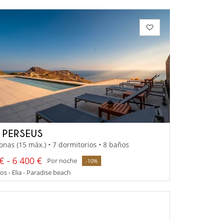
A PERSEUS
onas (15 máx.) • 7 dormitorios • 8 baños
€ - 6 400 €
Por noche
-10%
 - Elia - Paradise beach