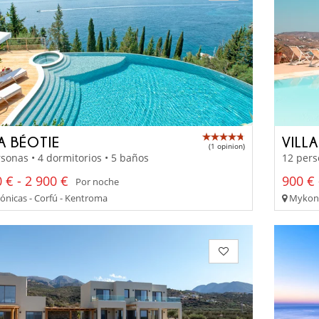
A BÉOTIE
VILL
(1 opinion)
sonas • 4 dormitorios • 5 baños
12 pers
 € - 2 900 €
900 € 
Por noche
Jónicas - Corfú - Kentroma
Mykonos