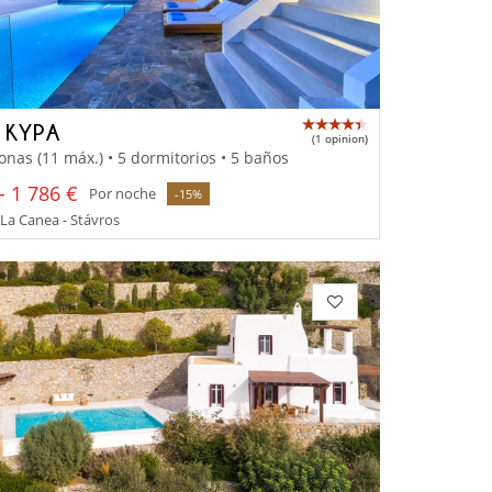
A KYPA
(1 opinion)
onas (11 máx.) • 5 dormitorios • 5 baños
- 1 786 €
Por noche
-15%
 La Canea - Stávros