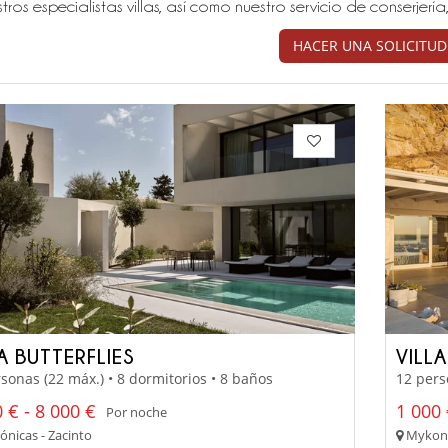
tros especialistas villas, así como nuestro servicio de conserjer
HACER UNA SOLICITUD
A BUTTERFLIES
VILL
sonas (22 máx.) • 8 dormitorios • 8 baños
12 pers
 € - 8 000 €
1 000 
Por noche
Jónicas - Zacinto
Mykonos