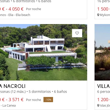
sonas • 6 dormitorios • 6 baños
16 pers
 € - 4 050 €
1 500 
Por noche
s - Elia - Elia beach
Mykono
LA NACROLI
VILL
sonas (12 máx.) • 5 dormitorios • 6 baños
6 perso
 € - 3 571 €
1 200 
Por noche
-10%
 - La Canea
Islas Jó