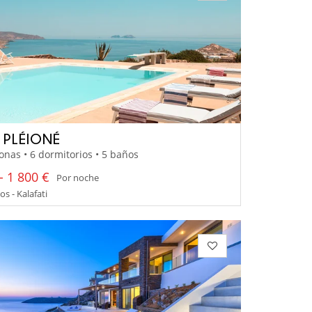
A PLÉIONÉ
onas • 6 dormitorios • 5 baños
- 1 800 €
Por noche
 - Kalafati