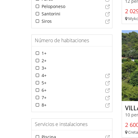
12 per
Peloponeso
2 029
Santorini
Mykono
Siros
Número de habitaciones
1+
2+
3+
4+
5+
6+
7+
8+
VIL
10 per
Servicios e instalaciones
2 600
Creta
Piscina