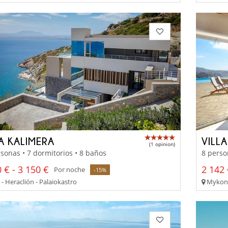
LA KALIMERA
VILLA
(1 opinion)
sonas • 7 dormitorios • 8 baños
8 perso
 € - 3 150 €
2 142 
Por noche
-15%
- Heraclión - Palaiokastro
Mykono