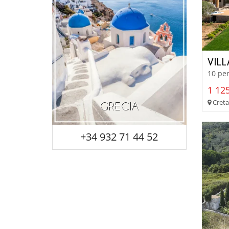
VIL
10 per
1 125
Creta
GRECIA
+34 932 71 44 52