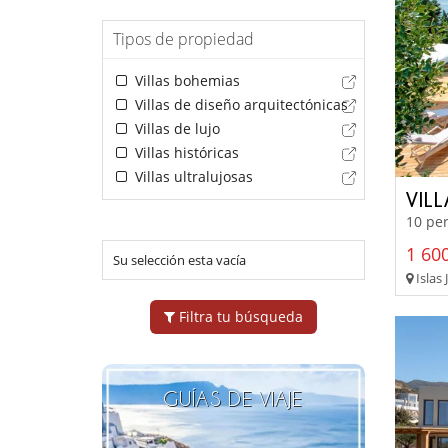
Tipos de propiedad
Villas bohemias
Villas de diseño arquitectónicas
Villas de lujo
Villas históricas
Villas ultralujosas
VILL
10 per
1 600
Su selección esta vacía
Islas 
Filtra tu búsqueda
GUÍAS DE VIAJE