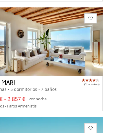
 MARI
(1 opinion)
nas • 5 dormitorios • 7 baños
€ - 2 857 €
Por noche
s - Faros Armenistis