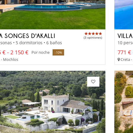
LA SONGES D'AKALLI
VILL
(3 opiniones)
sonas • 5 dormitorios • 6 baños
10 pers
 € - 2 150 €
771 € 
Por noche
-10%
 - Mochlos
Creta -