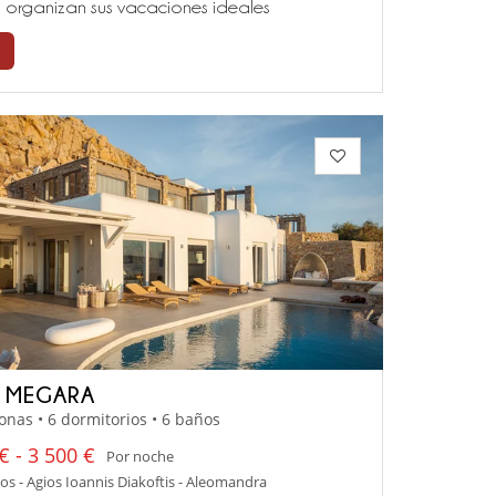
ía, organizan sus vacaciones ideales
A MEGARA
onas • 6 dormitorios • 6 baños
€ - 3 500 €
Por noche
 - Agios Ioannis Diakoftis - Aleomandra