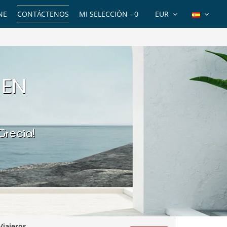
NE
CONTÁCTENOS
MI SELECCIÓN -
0
EUR
 EN
 Grecia!
Viajeros