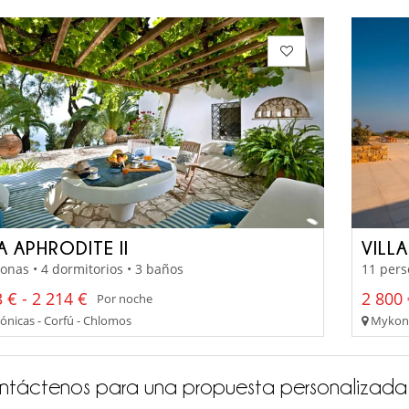
A APHRODITE II
VILL
onas • 4 dormitorios • 3 baños
11 pers
 € - 2 214 €
2 800 
Por noche
Jónicas - Corfú - Chlomos
Mykonos
ntáctenos para una propuesta personalizada