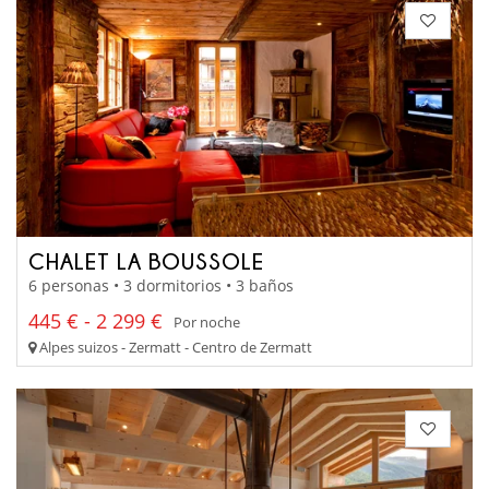
CHALET LA BOUSSOLE
6 personas • 3 dormitorios • 3 baños
445 € - 2 299 €
Por noche
Alpes suizos - Zermatt - Centro de Zermatt