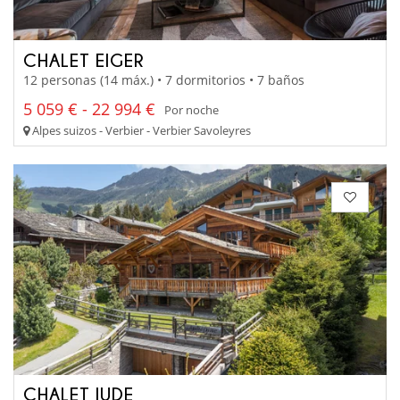
CHALET EIGER
12 personas (14 máx.) • 7 dormitorios • 7 baños
5 059 € - 22 994 €
Por noche
Alpes suizos - Verbier - Verbier Savoleyres
CHALET JUDE