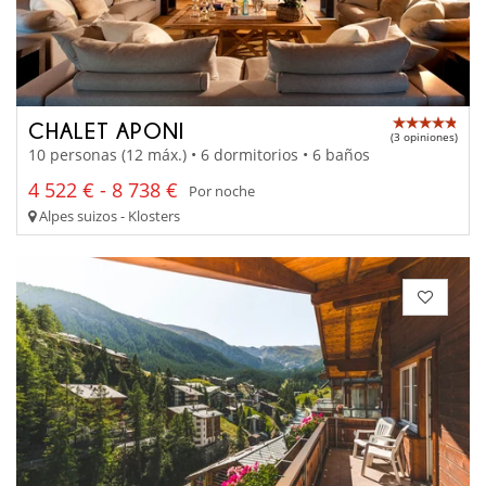
CHALET APONI
(3 opiniones)
10 personas (12 máx.) • 6 dormitorios • 6 baños
4 522 € - 8 738 €
Por noche
Alpes suizos - Klosters