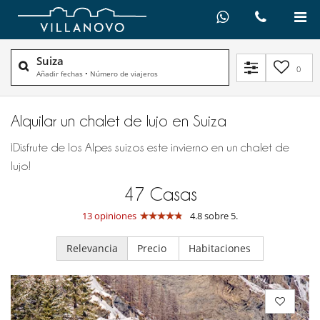
Suiza
0
Añadir fechas
•
Número de viajeros
Alquilar un chalet de lujo en Suiza
¡Disfrute de los Alpes suizos este invierno en un chalet de
lujo!
47
Casas
13 opiniones
4.8 sobre 5.
Relevancia
Precio
Habitaciones