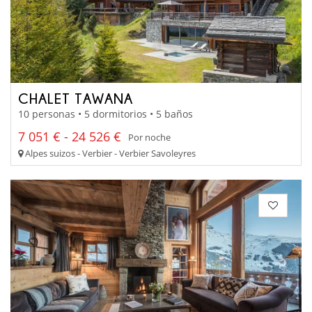
CHALET TAWANA
10 personas • 5 dormitorios • 5 baños
7 051 € - 24 526 €
Por noche
Alpes suizos - Verbier - Verbier Savoleyres