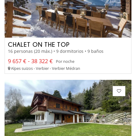
CHALET ON THE TOP
16 personas (20 máx.) • 9 dormitorios • 9 baños
9 657 € - 38 322 €
Por noche
Alpes suizos - Verbier - Verbier Médran