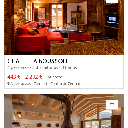
CHALET LA BOUSSOLE
6 personas • 3 dormitorios • 3 baños
443 € - 2 292 €
Por noche
Alpes suizos - Zermatt - Centro de Zermatt