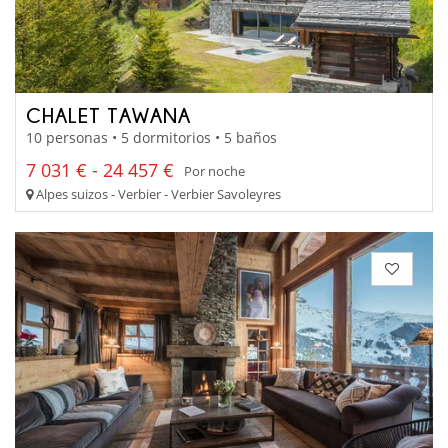
CHALET TAWANA
10 personas • 5 dormitorios • 5 baños
7 031 € - 24 457 €
Por noche
Alpes suizos - Verbier - Verbier Savoleyres