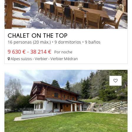
CHALET ON THE TOP
16 personas (20 máx.) • 9 dormitorios • 9 baños
9 630 € - 38 214 €
Por noche
Alpes suizos - Verbier - Verbier Médran