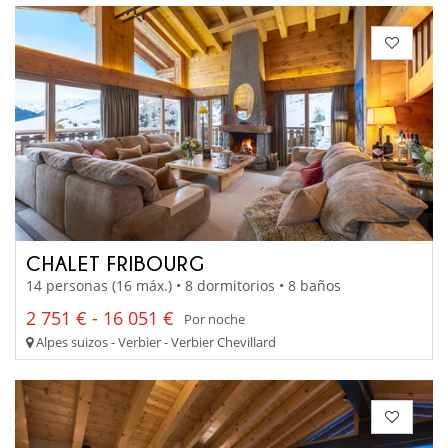
CHALET FRIBOURG
14 personas (16 máx.) • 8 dormitorios • 8 baños
2 751 € - 16 051 €
Por noche
Alpes suizos - Verbier - Verbier Chevillard