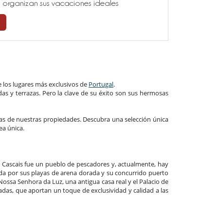
ía, organizan sus vacaciones ideales
e los lugares más exclusivos de
Portugal
.
das y terrazas. Pero la clave de su éxito son sus hermosas
icas de nuestras propiedades. Descubra una selección única
ea única.
, Cascais fue un pueblo de pescadores y, actualmente, hay
da por sus playas de arena dorada y su concurrido puerto
ossa Senhora da Luz, una antigua casa real y el Palacio de
adas, que aportan un toque de exclusividad y calidad a las