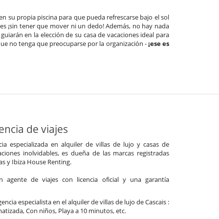
en su propia piscina para que pueda refrescarse bajo el sol
nes ¡sin tener que mover ni un dedo! Además, no hay nada
 guiarán en la elección de su casa de vacaciones ideal para
que no tenga que preocuparse por la organización -
¡ese es
ncia de viajes
a especializada en alquiler de villas de lujo y casas de
ciones inolvidables, es dueña de las marcas registradas
las y Ibiza House Renting.
agente de viajes con licencia oficial y una garantía
ncia especialista en el alquiler de villas de lujo de Cascais :
imatizada, Con niños, Playa a 10 minutos, etc.