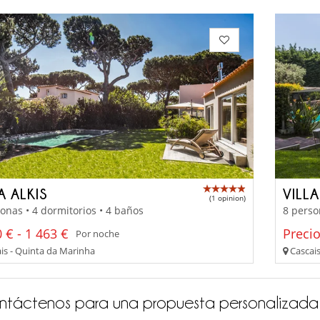
A ALKIS
VILL
(1 opinion)
onas • 4 dormitorios • 4 baños
8 perso
 € - 1 463 €
Preci
Por noche
is - Quinta da Marinha
Cascais
ntáctenos para una propuesta personalizada