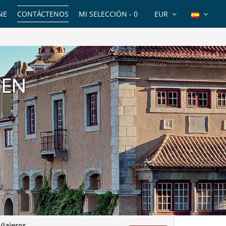
NE
CONTÁCTENOS
MI SELECCIÓN -
0
EUR
 EN
Viajeros