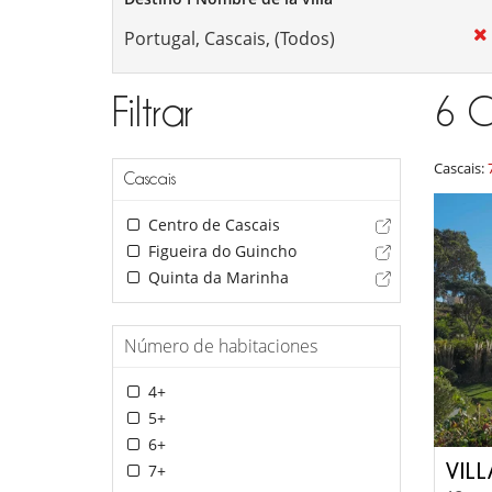
Filtrar
6
C
Cascais:
Cascais
Centro de Cascais
Figueira do Guincho
Quinta da Marinha
Número de habitaciones
4+
5+
6+
VIL
7+