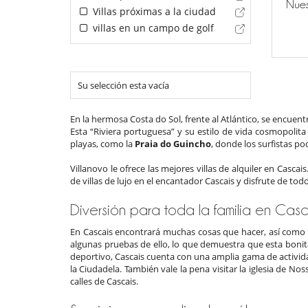
Nues
Villas próximas a la ciudad
villas en un campo de golf
Su selección esta vacía
En la hermosa Costa do Sol, frente al Atlántico, se encue
Esta “Riviera portuguesa” y su estilo de vida cosmopolita
playas, como la
Praia do Guincho
, donde los surfistas po
Villanovo le ofrece las mejores villas de alquiler en Cascais
de villas de lujo en el encantador Cascais y disfrute de tod
Diversión para toda la familia en Casc
En Cascais encontrará muchas cosas que hacer, así como m
algunas pruebas de ello, lo que demuestra que esta boni
deportivo, Cascais cuenta con una amplia gama de activida
la Ciudadela. También vale la pena visitar la iglesia de 
calles de Cascais.