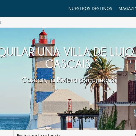
NUESTROS DESTINOS
MAGAZI
s
QUILAR UNA VILLA DE LUJO
CASCAIS
Cascais, la Riviera portuguesa
Fechas de la estancia