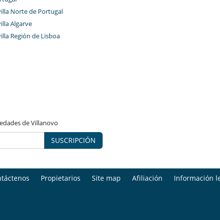
villa Norte de Portugal
villa Algarve
villa Región de Lisboa
vedades de Villanovo
SUSCRIPCIÓN
táctenos
Propietarios
Site map
Afiliación
Información l