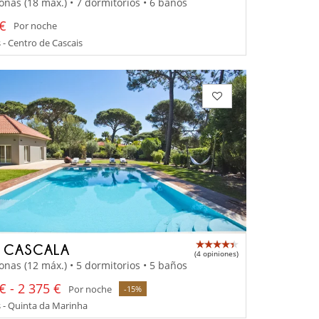
onas (18 máx.) • 7 dormitorios • 6 baños
 €
Por noche
 - Centro de Cascais
A CASCALA
(4 opiniones)
onas (12 máx.) • 5 dormitorios • 5 baños
€ - 2 375 €
Por noche
-15%
 - Quinta da Marinha