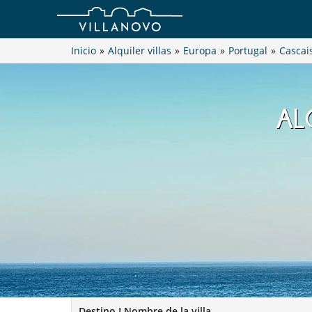
Inicio
»
Alquiler villas
»
Europa
»
Portugal
»
Cascai
AL
Destino I Nombre de la villa