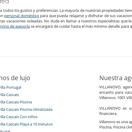
sted
ra todos los gustos y preferencias. La mayoría de nuestras propiedades tien
con
personal doméstico
para que pueda relajarse y disfrutar de sus vacacio
unas vacaciones soleadas. No dude en llamar a nuestros especialistas que le
rvicio de asesoría
se encargará de cuidar hasta el más mínimo detalle para 
nos de lujo
Nuestra age
VILLANOVO, agenci
villa Portugal
encanto para vaca
illa Cascais
Villanovo, 1001 Vil
villa Cascais Piscina
VILLANOVO es un 
villa Cascais Piscina climatizada
financiera.
villa Cascais Con niños
Villanovo es una age
villa Cascais Playa a 10 minutos
Piscina, Piscina cl
rtugal