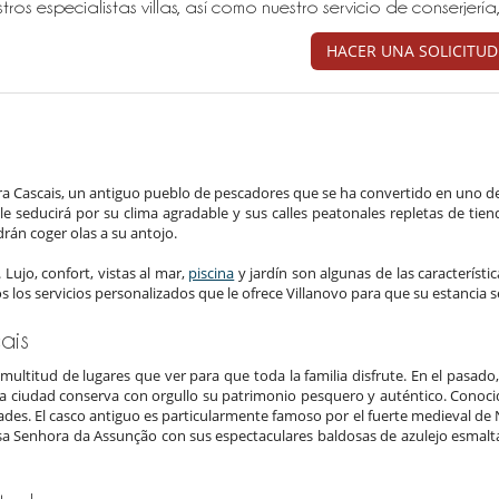
tros especialistas villas, así como nuestro servicio de conserjer
HACER UNA SOLICITUD
ntra Cascais, un antiguo pueblo de pescadores que se ha convertido en uno d
 le seducirá por su clima agradable y sus calles peatonales repletas de tien
drán coger olas a su antojo.
. Lujo, confort, vistas al mar,
piscina
y jardín son algunas de las característ
os los servicios personalizados que le ofrece Villanovo para que su estancia s
ais
ultitud de lugares que ver para que toda la familia disfrute. En el pasado
ta ciudad conserva con orgullo su patrimonio pesquero y auténtico. Conoci
des. El casco antiguo es particularmente famoso por el fuerte medieval de N
Nossa Senhora da Assunção con sus espectaculares baldosas de azulejo esmalt