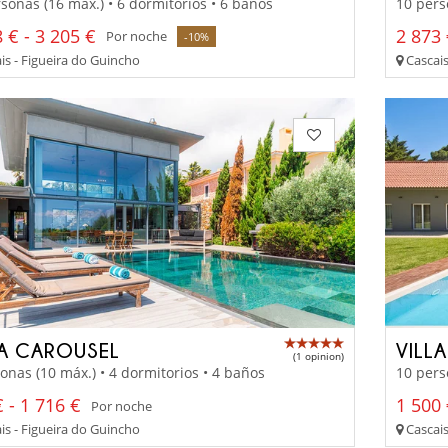
sonas (16 máx.) • 6 dormitorios • 6 baños
10 pers
 € - 3 205 €
2 873
Por noche
-10%
is - Figueira do Guincho
Cascais
LA CAROUSEL
VILL
(1 opinion)
onas (10 máx.) • 4 dormitorios • 4 baños
10 pers
 - 1 716 €
1 500 
Por noche
is - Figueira do Guincho
Cascais