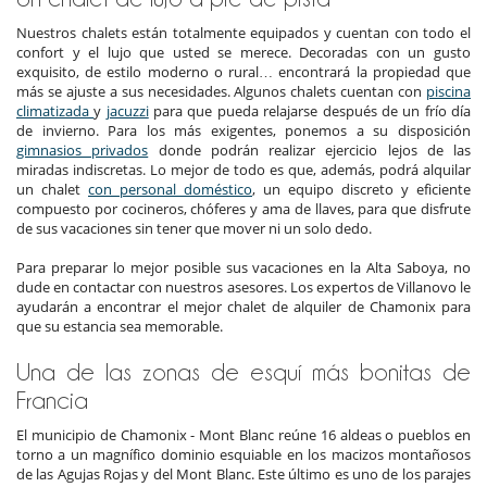
Nuestros chalets están totalmente equipados y cuentan con todo el
confort y el lujo que usted se merece. Decoradas con un gusto
exquisito, de estilo moderno o rural… encontrará la propiedad que
más se ajuste a sus necesidades. Algunos chalets cuentan con
piscina
climatizada
y
jacuzzi
para que pueda relajarse después de un frío día
de invierno. Para los más exigentes, ponemos a su disposición
gimnasios privados
donde podrán realizar ejercicio lejos de las
miradas indiscretas. Lo mejor de todo es que, además, podrá alquilar
un chalet
con personal doméstico
, un equipo discreto y eficiente
compuesto por cocineros, chóferes y ama de llaves, para que disfrute
de sus vacaciones sin tener que mover ni un solo dedo.
Para preparar lo mejor posible sus vacaciones en la Alta Saboya, no
dude en contactar con nuestros asesores. Los expertos de Villanovo le
ayudarán a encontrar el mejor chalet de alquiler de Chamonix para
que su estancia sea memorable.
Una de las zonas de esquí más bonitas de
Francia
El municipio de Chamonix - Mont Blanc reúne 16 aldeas o pueblos en
torno a un magnífico dominio esquiable en los macizos montañosos
de las Agujas Rojas y del Mont Blanc. Este último es uno de los parajes