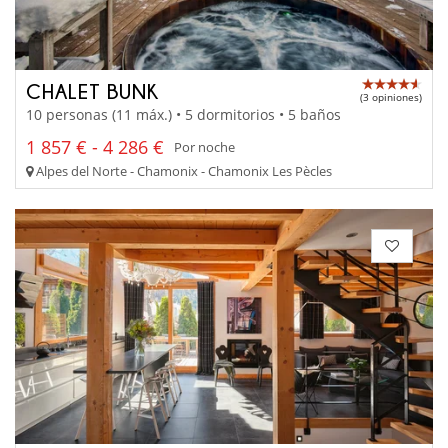
CHALET BUNK
(3 opiniones)
10 personas (11 máx.) • 5 dormitorios • 5 baños
1 857 € - 4 286 €
Por noche
Alpes del Norte - Chamonix - Chamonix Les Pècles