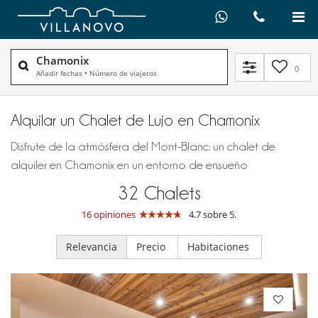
Chamonix
0
Añadir fechas
•
Número de viajeros
Alquilar un Chalet de Lujo en Chamonix
Disfrute de la atmósfera del Mont-Blanc: un chalet de
alquiler en Chamonix en un entorno de ensueño
32
Chalets
16 opiniones
4.7 sobre 5.
Relevancia
Precio
Habitaciones