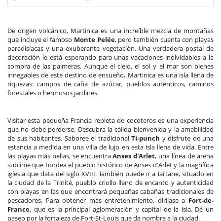
De origen volcánico, Martinica es una increíble mezcla de montañas
que incluye el famoso
Monte Pelée
, pero también cuenta con playas
paradisíacas y una exuberante vegetación. Una verdadera postal de
decoración le está esperando para unas vacaciones inolvidables a la
sombra de las palmeras. Aunque el cielo, el sol y el mar son bienes
innegables de este destino de ensueño, Martinica es una isla llena de
riquezas: campos de caña de azúcar, pueblos auténticos, caminos
forestales o hermosos jardines.
Visitar esta pequeña Francia repleta de cocoteros es una experiencia
que no debe perderse. Descubra la cálida bienvenida y la amabilidad
de sus habitantes. Saboree el tradicional
Ti-punch
y disfrute de una
estancia a medida en una villa de lujo en esta isla llena de vida. Entre
las playas más bellas, se encuentra
Anses d'Arlet
, una línea de arena
sublime que bordea el pueblo histórico de Anses d'Arlet y la magnífica
iglesia que data del siglo XVIII. También puede ir a Tartane, situado en
la ciudad de la Trinité, pueblo criollo lleno de encanto y autenticidad
con playas en las que encontrará pequeñas cabañas tradicionales de
pescadores. Para obtener más entretenimiento, diríjase a
Fort-de-
France
, que es la principal aglomeración y capital de la isla. Dé un
paseo por la fortaleza de Fort-St-Louis que da nombre a la ciudad.