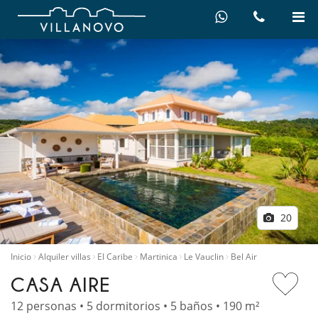
20
Inicio
Alquiler villas
El Caribe
Martinica
Le Vauclin
Bel Air
CASA AIRE
12 personas • 5 dormitorios • 5 baños • 190 m²