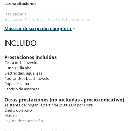
Las habitaciones
Habitación 1
Habitación, Planta baja. . Cuarto de baño ensuite.
Mostrar descripción completa
Habitación 2
Habitación, Planta baja. . Cuarto de baño ensuite.
INCLUIDO
Habitación 3
Habitación, 1er piso. . Cuarto de baño ensuite.
Prestaciones incluidas
Habitación 4
Cesta de bienvenida
Habitación, 1er piso. . Cuarto de baño ensuite.
Cuna + Silla alta
Electricidad, agua, gas
Habitación 5 - Bungalow :
Pool and/or beach towels
Habitación. . Cuarto de baño ensuite.
Ropa de cama
Servicio de asesores
Los interiores
Otras prestaciones (no incluidas - precio indicativo)
La villa tiene 5 dormitorios y 5 baños.
Asistenta del hogar : a partir de 25.00 EUR por Hora
Hay un edificio anexo que se puede adaptar según el número de
Chef a domicilio
invitados previsto durante su estancia o transformar en un gimnasio
Masaje
con su bicicleta interior.
Seguro de cancelación
cinta de correr, su mini-stepper o varios juegos de mancuernas para
mantenerte en forma.