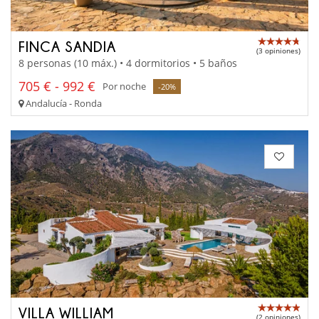
FINCA SANDIA
(3 opiniones)
8 personas (10 máx.) • 4 dormitorios • 5 baños
705 € - 992 €
Por noche
-20%
Andalucía - Ronda
VILLA WILLIAM
(2 opiniones)