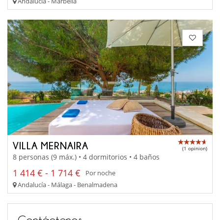
Andalucía - Marbella
VILLA MERNAIRA
(1 opinion)
8 personas (9 máx.) • 4 dormitorios • 4 baños
1 414 € - 1 714 €
Por noche
Andalucía - Málaga - Benalmadena
Contáctenos