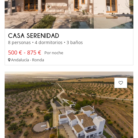
CASA SERENIDAD
8 personas • 4 dormitorios • 3 baños
500 € - 875 €
Por noche
Andalucía - Ronda