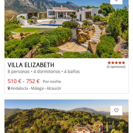
VILLA ELIZABETH
(3 opiniones)
8 personas • 4 dormitorios • 4 baños
510 € - 752 €
Por noche
Andalucía - Málaga - Alcaucin