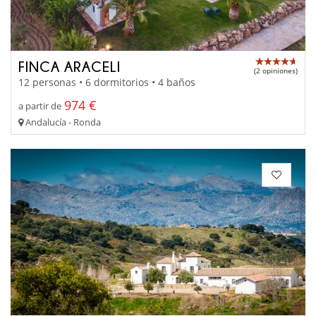
FINCA ARACELI
(2 opiniones)
12 personas • 6 dormitorios • 4 baños
974 €
a partir de
Andalucía - Ronda