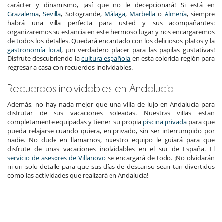
carácter y dinamismo, ¡así que no le decepcionará! Si está en
Grazalema
,
Sevilla
, Sotogrande,
Málaga
,
Marbella
o
Almería
, siempre
habrá una villa perfecta para usted y sus acompañantes:
organizaremos su estancia en este hermoso lugar y nos encargaremos
de todos los detalles. Quedará encantado con los deliciosos platos y la
gastronomía local
, ¡un verdadero placer para las papilas gustativas!
Disfrute descubriendo la
cultura española
en esta colorida región para
regresar a casa con recuerdos inolvidables.
Recuerdos inolvidables en Andalucía
Además, no hay nada mejor que una villa de lujo en Andalucía para
disfrutar de sus vacaciones soleadas. Nuestras villas están
completamente equipadas y tienen su propia
piscina privada
para que
pueda relajarse cuando quiera, en privado, sin ser interrumpido por
nadie. No dude en llamarnos, nuestro equipo le guiará para que
disfrute de unas vacaciones inolvidables en el sur de España. El
servicio de asesores de Villanovo
se encargará de todo. ¡No olvidarán
ni un solo detalle para que sus días de descanso sean tan divertidos
como las actividades que realizará en Andalucía!