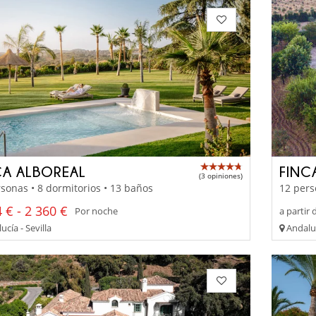
CA ALBOREAL
FINC
(3 opiniones)
sonas • 8 dormitorios • 13 baños
12 pers
 € - 2 360 €
Por noche
a partir 
cía - Sevilla
Andalu