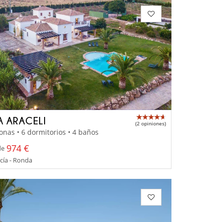
A ARACELI
(2 opiniones)
onas • 6 dormitorios • 4 baños
974 €
de
cía - Ronda