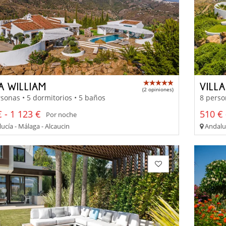
A WILLIAM
VILL
(2 opiniones)
sonas • 5 dormitorios • 5 baños
8 perso
 - 1 123 €
510 € 
Por noche
ucía - Málaga - Alcaucin
Andaluc