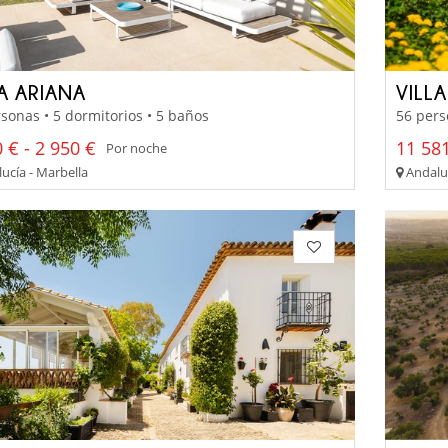
LA ARIANA
VILL
sonas • 5 dormitorios • 5 baños
56 pers
 € - 2 950 €
11 581
Por noche
ucía - Marbella
Andaluc