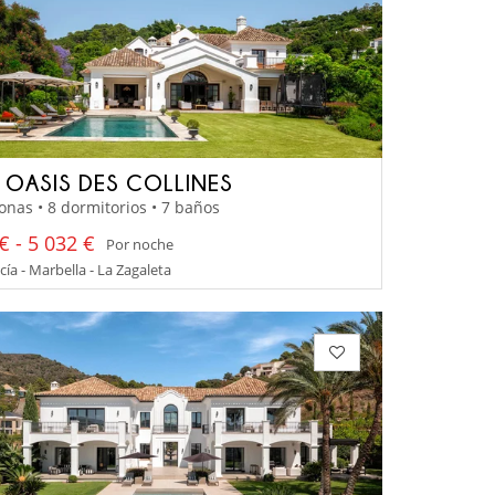
A OASIS DES COLLINES
onas • 8 dormitorios • 7 baños
€ - 5 032 €
Por noche
ía - Marbella - La Zagaleta