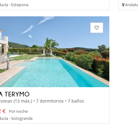
ucía - Estepona
Andalu
LA TERYMO
sonas (13 máx.) • 7 dormitorios • 7 baños
2 €
Por noche
ucía - Sotogrande