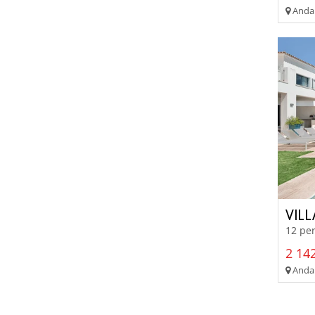
Andal
VIL
12 per
2 14
Andal