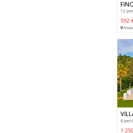
FIN
12 per
592 €
Andal
VIL
8 pers
1 250