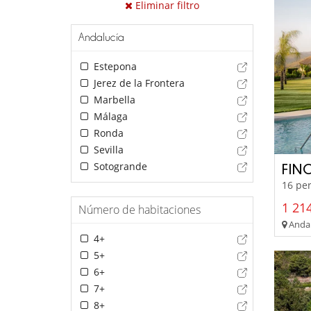
Eliminar filtro
Andalucía
Estepona
Jerez de la Frontera
Marbella
Málaga
Ronda
Sevilla
Sotogrande
FIN
16 per
1 214
Número de habitaciones
Andalu
4+
5+
6+
7+
8+