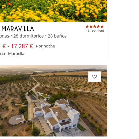
A MARAVILLA
(1 opinion)
onas • 28 dormitorios • 28 baños
 € - 17 287 €
Por noche
ía - Marbella