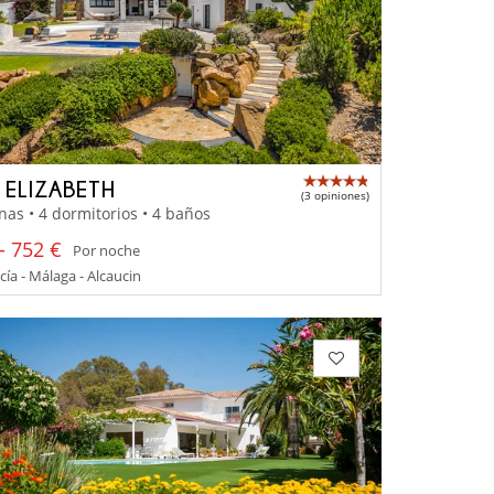
A ELIZABETH
(3 opiniones)
nas • 4 dormitorios • 4 baños
- 752 €
Por noche
ía - Málaga - Alcaucin