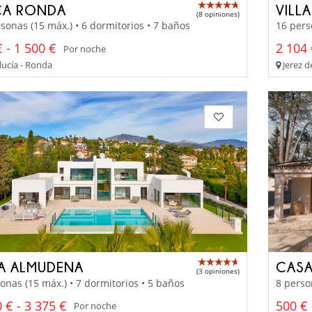
CA RONDA
VILL
(8 opiniones)
sonas (15 máx.) • 6 dormitorios • 7 baños
16 pers
 - 1 500 €
2 104 
Por noche
ucía - Ronda
Jerez d
LA ALMUDENA
CASA
(3 opiniones)
onas (15 máx.) • 7 dormitorios • 5 baños
8 perso
 € - 3 375 €
500 € 
Por noche