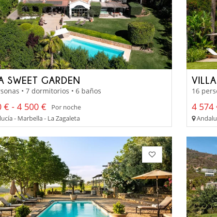
LA SWEET GARDEN
VILL
sonas • 7 dormitorios • 6 baños
16 pers
 € - 4 500 €
4 574 
Por noche
cía - Marbella - La Zagaleta
Andaluc