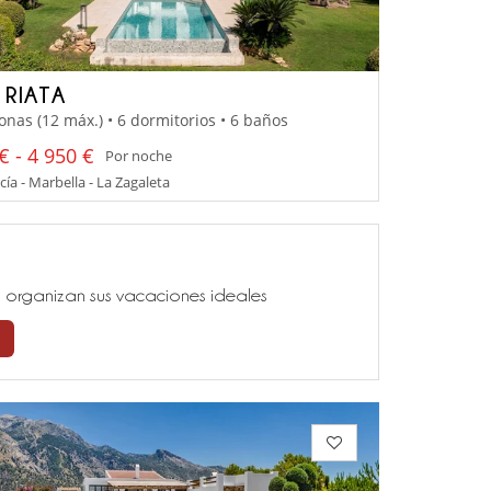
 RIATA
onas (12 máx.) • 6 dormitorios • 6 baños
€ - 4 950 €
Por noche
ía - Marbella - La Zagaleta
ía, organizan sus vacaciones ideales