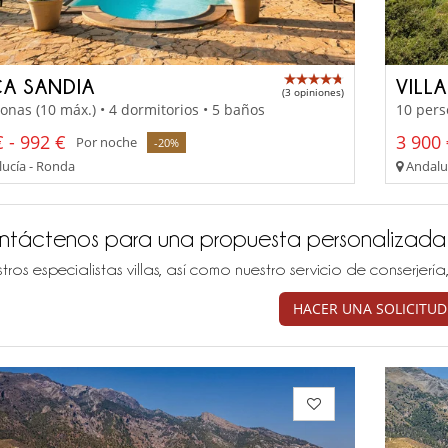
CA SANDIA
VILLA
(3 opiniones)
onas (10 máx.) • 4 dormitorios • 5 baños
10 pers
 - 992 €
3 900 
Por noche
-20%
ucía - Ronda
Andaluc
ntáctenos para una propuesta personalizada
tros especialistas villas, así como nuestro servicio de conserjer
HACER UNA SOLICITUD