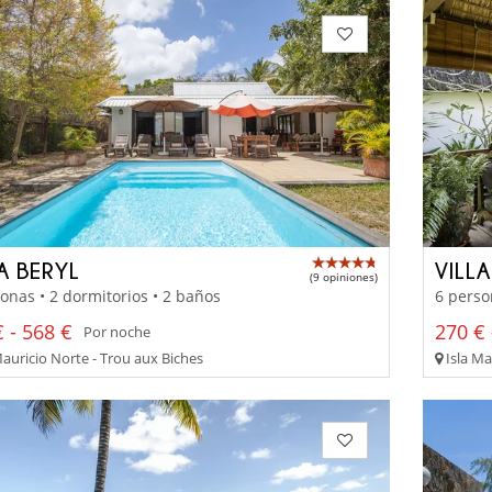
A BERYL
VILL
(9 opiniones)
onas • 2 dormitorios • 2 baños
6 perso
 - 568 €
270 € 
Por noche
Mauricio Norte - Trou aux Biches
Isla Ma