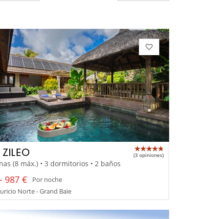
A ZILEO
(3 opiniones)
nas (8 máx.) • 3 dormitorios • 2 baños
- 987 €
Por noche
uricio Norte - Grand Baie