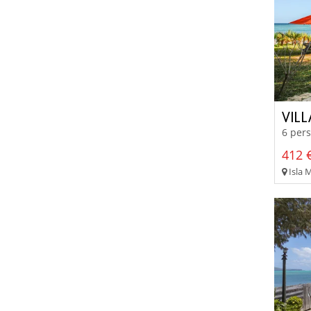
VIL
6 pers
412 €
Isla 