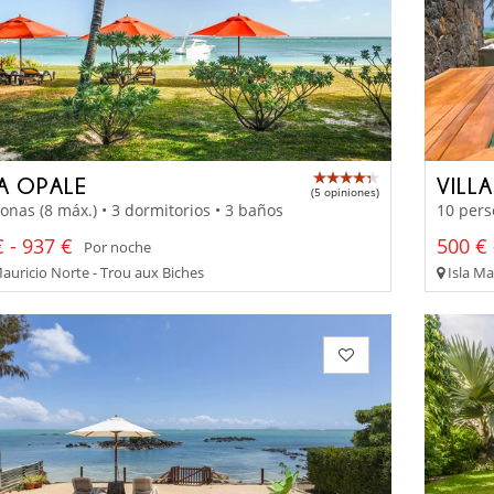
LA OPALE
VILL
(5 opiniones)
onas (8 máx.) • 3 dormitorios • 3 baños
10 pers
 - 937 €
500 € 
Por noche
Mauricio Norte - Trou aux Biches
Isla Ma