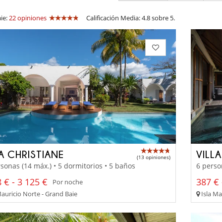
ie:
22 opiniones
Calificación Media: 4.8 sobre 5.
LA CHRISTIANE
VILL
(13 opiniones)
sonas (14 máx.) • 5 dormitorios • 5 baños
6 perso
 € - 3 125 €
387 € 
Por noche
Mauricio Norte - Grand Baie
Isla Ma