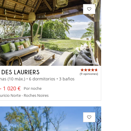
A DES LAURIERS
(9 opiniones)
nas (10 máx.) • 6 dormitorios • 3 baños
- 1 020 €
Por noche
uricio Norte - Roches Noires