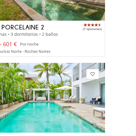
A PORCELAINE 2
(7 opiniones)
nas • 3 dormitorios • 2 baños
- 601 €
Por noche
uricio Norte - Roches Noires