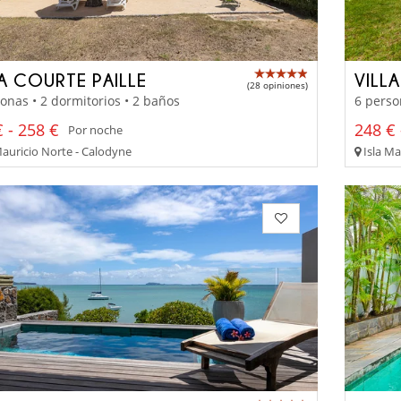
LA COURTE PAILLE
VILL
(28 opiniones)
onas • 2 dormitorios • 2 baños
6 perso
 - 258 €
248 € 
Por noche
Mauricio Norte - Calodyne
Isla Ma