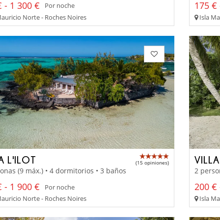
 - 1 300 €
175 € 
Por noche
Mauricio Norte - Roches Noires
Isla Ma
A L'ILOT
VILL
(15 opiniones)
onas (9 máx.) • 4 dormitorios • 3 baños
2 perso
 - 1 900 €
200 € 
Por noche
Mauricio Norte - Roches Noires
Isla Ma