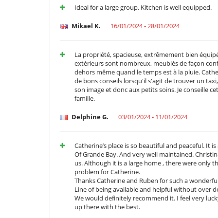
Ideal for a large group. Kitchen is well equipped.
Mikael K.
16/01/2024 - 28/01/2024
La propriété, spacieuse, extrêmement bien équipée, 
extérieurs sont nombreux, meublés de façon confo
dehors même quand le temps est à la pluie. Cathe
de bons conseils lorsqu'il s'agit de trouver un taxi
son image et donc aux petits soins. Je conseille 
famille.
Delphine G.
03/01/2024 - 11/01/2024
Catherine’s place is so beautiful and peaceful. It i
Of Grande Bay. And very well maintained. Christi
us. Although it is a large home , there were only th
problem for Catherine.
Thanks Catherine and Ruben for such a wonderful 
Line of being available and helpful without over do
We would definitely recommend it. I feel very lucky 
up there with the best.