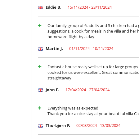
TV por cable o satélite o internet
Eddie B.
15/11/2024 - 23/11/2024
Para su comodidad y agrado
Aire acondicionado en toda la casa
Parking privado
Our family group of 6 adults and 5 children had a 
Sala de lectura
suggestions, a cook for meals in the villa and her 
Salón y comedor en el mismo espacio
homeward flight by a day.
Zona de relax
Martin J.
01/11/2024 - 10/11/2024
Personal
Señora de la limpieza
Fantastic house really well set up for large group
cooked for us were excellent. Great communicati
straightaway.
John F.
17/04/2024 - 27/04/2024
Everything was as expected.
Thank you for a nice stay at your beautiful villa C
Thorbjørn P.
02/03/2024 - 13/03/2024