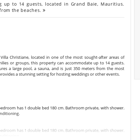
up to 14 guests, located in Grand Baie, Mauritius.
 from the beaches.
illa Christiane, located in one of the most sought-after areas of
families or groups, this property can accommodate up to 14 guests.
tures a large pool, a sauna, and is just 350 meters from the most
 provides a stunning setting for hosting weddings or other events.
s bedroom has 1 double bed 180 cm. Bathroom private, with shower.
nditioning.
s bedroom has 1 double bed 180 cm. Bathroom private, with shower.
nditioning.