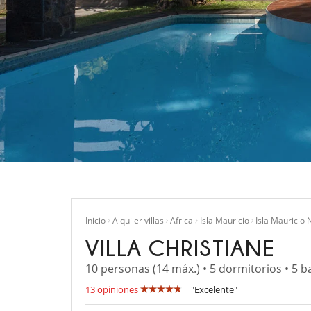
Inicio
Alquiler villas
Africa
Isla Mauricio
Isla Mauricio 
VILLA CHRISTIANE
10 personas (14 máx.) • 5 dormitorios • 5 b
13 opiniones
"Excelente"