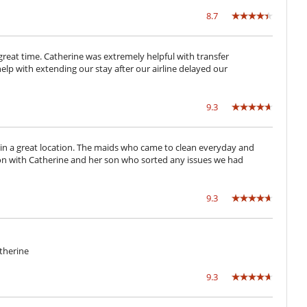
Zona de petanca
8.7
Mosquiteras
Patio interior
great time. Catherine was extremely helpful with transfer
Salón TV
help with extending our stay after our airline delayed our
Veranda
9.3
s in a great location. The maids who came to clean everyday and
on with Catherine and her son who sorted any issues we had
9.3
atherine
9.3