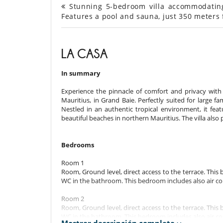
Stunning 5-bedroom villa accommodating 
Features a pool and sauna, just 350 meters
LA CASA
In summary
Experience the pinnacle of comfort and privacy with V
Mauritius, in Grand Baie. Perfectly suited for large 
Nestled in an authentic tropical environment, it fea
beautiful beaches in northern Mauritius. The villa also
Bedrooms
Room 1
Room, Ground level, direct access to the terrace. Thi
WC in the bathroom. This bedroom includes also air co
Room 2
Room, Ground level, direct access to the terrace. Thi
WC in the bathroom. This bedroom includes also air co