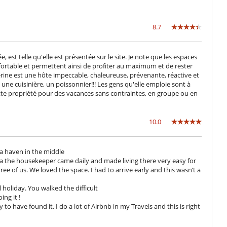
8.7
est telle qu'elle est présentée sur le site. Je note que les espaces
rtable et permettent ainsi de profiter au maximum et de rester
rine est une hôte impeccable, chaleureuse, prévenante, réactive et
, une cuisinière, un poissonnier!!! Les gens qu'elle emploie sont à
cette propriété pour des vacances sans contraintes, en groupe ou en
10.0
s a haven in the middle
na the housekeeper came daily and made living there very easy for
ree of us. We loved the space. I had to arrive early and this wasn’t a
holiday. You walked the difficult
ing it !
to have found it. I do a lot of Airbnb in my Travels and this is right