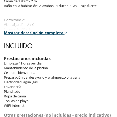
Cama de 1.80 mx 2 m
Baño en la habitación: 2 lavabos - 1 ducha, 1 WC - caja fuerte
Dormitorio 2:
Vista al jardín - A / C
1 cama: 1m60 x 2m
Mostrar descripción completa
Cuarto de baño: 1 lavabo - 1 ducha - 1 WC
INCLUIDO
Dormitorio 3:
Vista al jardín - ventilador - pequeña terraza con vistas a la entrada
1 cama individual de 180 cm x 2 m + cama con cajones (colchón)
Prestaciones incluidas
Baño separado para dormitorios 3 y 4
Limpieza 4 horas per dia
Mantenimiento de la piscina
Cesta de bienvenida
Dormitorio 4:
Preparación del desayuno y el almuerzo o la cena
Vista al jardín - A / C
Electricidad, agua, gas
1 cama de 2m x 1.80m
Lavandería
Baño separado para dormitorios 3 y 4
Planchado
1 lavabo - 1 ducha - 1 WC
Ropa de cama
Toallas de playa
WIFI Internet
Dormitorio 5:
Vista al jardín - A / C
Otras prestaciones (no incluidas - precio indicativo)