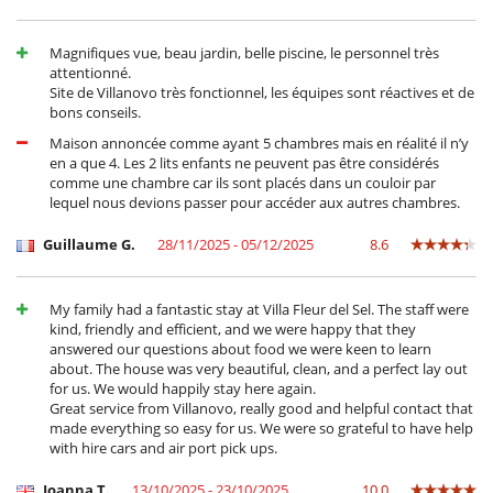
Veranda o terraza cubierta
Personal
Magnifiques vue, beau jardin, belle piscine, le personnel très
attentionné.
Cocinero
Site de Villanovo très fonctionnel, les équipes sont réactives et de
Personal doméstico
bons conseils.
Maison annoncée comme ayant 5 chambres mais en réalité il n’y
en a que 4. Les 2 lits enfants ne peuvent pas être considérés
comme une chambre car ils sont placés dans un couloir par
lequel nous devions passer pour accéder aux autres chambres.
Guillaume G.
28/11/2025 - 05/12/2025
8.6
My family had a fantastic stay at Villa Fleur del Sel. The staff were
kind, friendly and efficient, and we were happy that they
answered our questions about food we were keen to learn
about. The house was very beautiful, clean, and a perfect lay out
for us. We would happily stay here again.
Great service from Villanovo, really good and helpful contact that
made everything so easy for us. We were so grateful to have help
with hire cars and air port pick ups.
Joanna T.
13/10/2025 - 23/10/2025
10.0