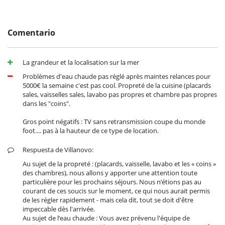
en coche) y luego definitivamente se puede nadar en el embarcadero
(esto no es un amarre)
Comentario
Cerca
Acceso directo a la playa
La grandeur et la localisation sur la mer
Acceso directo al mar
Problèmes d'eau chaude pas réglé après maintes relances pour
Electrodoméstico
5000€ la semaine c'est pas cool. Propreté de la cuisine (placards
Cocina independiente
sales, vaisselles sales, lavabo pas propres et chambre pas propres
Cocina totalmente equipada
dans les "coins".
Frigorífico
Horno
Gros point négatifs : TV sans retransmission coupe du monde
Lavavajillas
foot.... pas à la hauteur de ce type de location.
Máquina de café
Máquina de café espresso
Respuesta de Villanovo:
Máquina de café Nespresso
Au sujet de la propreté : (placards, vaisselle, lavabo et les « coins »
Tostadora
des chambres), nous allons y apporter une attention toute
particulière pour les prochains séjours. Nous n’étions pas au
En el exterior
courant de ces soucis sur le moment, ce qui nous aurait permis
Barbacoa
de les régler rapidement - mais cela dit, tout se doit d'être
Cenadores a cielo abierto
impeccable dès l'arrivée.
Jardín
Au sujet de l’eau chaude : Vous avez prévenu l'équipe de
Lounge en la terraza