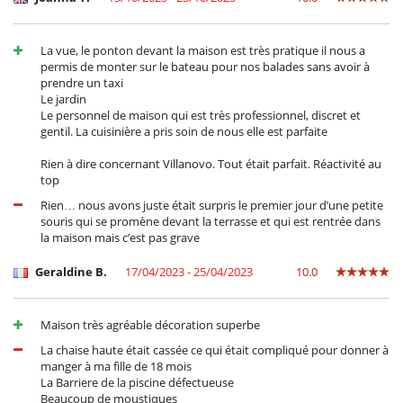
La vue, le ponton devant la maison est très pratique il nous a
permis de monter sur le bateau pour nos balades sans avoir à
prendre un taxi
Le jardin
Le personnel de maison qui est très professionnel, discret et
gentil. La cuisinière a pris soin de nous elle est parfaite
Rien à dire concernant Villanovo. Tout était parfait. Réactivité au
top
Rien… nous avons juste était surpris le premier jour d’une petite
souris qui se promène devant la terrasse et qui est rentrée dans
la maison mais c’est pas grave
Geraldine B.
17/04/2023 - 25/04/2023
10.0
Maison très agréable décoration superbe
La chaise haute était cassée ce qui était compliqué pour donner à
manger à ma fille de 18 mois
La Barriere de la piscine défectueuse
Beaucoup de moustiques