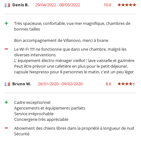
Denis B.
29/04/2022 - 08/05/2022
10.0
Très spacieuse, confortable, vue mer magnifique, chambres de
bonnes tailles
Bon accompagnement de Villanovo, merci à Evane
Le WI FI !!!!! ne fonctionne que dans une chambre, malgré les
diverses interventions
L' équipement électro ménager vieillot ! lave vaisselle et gazinière
Peut être prévoir une cafetière en plus pour le petit déjeuner,
capsule Nespresso pour 8 personnes le matin, c'est un peu léger
Bruno W.
26/01/2020 - 09/02/2020
8.6
Cadre exceptionnel
Agencements et équipements parfaits
Service irréprochable
Conciergerie très appréciable
Aboiement des chiens libres dans la propriété à longueur de nuit
Sécurité