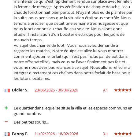
maintenance qui s'est rapidement rendue sur place avec Jennifer,
Pool house
la femme de ménage. Après vérification de chaque douche, l'eau
Terraza(s)
chaude fonctionnait bien partout. N'ayant plus eu de plaintes par
Tumbonas en la piscina
la suite, nous pensions que la situation était sous contrôle. Nous
Tumbonas en la terraza
tenons à préciser que c’était une semaine très nuageuse et que
nous fonctionnons au chauffe-eau solaire. Nous allons donc
Equipos, instalaciones, eventos
étudier l'installation d'un booster électrique pour les jours de
Caja fuerte
mauvais temps.
Canoa / kayak
Au sujet des chaînes de foot : Vous nous aviez demandé à
Sistema de alarma
regarder les matchs ; Notre équipe est allée lui vous montrer
comment ajouter le forfait (qui n'est pas inclus par défaut dans
Niños
notre offre satellite), mais vous ne l'avez finalement pas fait et
Cuna
vous ne nous avez pas relancés à ce sujet. Nous allons réfléchir à
Los niños son bienvenidos
intégrer directement ces chaînes dans notre forfait de base pour
Silla alta
les futurs locataires.
Ocios y actividades deportivas
Didier S.
23/06/2026 - 30/06/2026
9.1
Piscina exterior
TV
TV por cable o satélite o internet
Zona de petanca
Le quartier dans lequel se situe la villa et les espaces communs en
grand nombre.
Para su comodidad y agrado
Des petites souris...
Aire acondicionado sólo en las habitaciones
Salón
Fanny F.
11/02/2026 - 18/02/2026
9.1
Ventilador