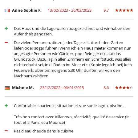
Anne Sophie F.
13/02/2023 - 26/02/2023
9.7
Das Haus und die Lage waren ausgezeichnet und wir haben den
Aufenthalt genossen.
Die vielen Personen, die zu jeder Tageszeit durch den Garten
liefen oder sogar fuhren! Wenn ich ein Haus miete, kommen nur
angesagte Personen wie Gärtner, pool Reiniger etc. auf das
Grundstück. Dazu lag in allen Zimmern ein Schriftstück, was alles
nicht erlaubt sei, inkl. Baden im Meer etc. (Kopie lege ich bei) kein
Feuerwerk, aber bis morgens 5.30 Uhr durften wir von den
Nachbarn zuhören.
Michele M.
23/12/2022 - 06/01/2023
8.6
Confortable, spacieuse, situation et vue sur le lagon, piscine .
Très bon contact avec Villanovo, réactivité, qualité de service (le
tout et à Paris, et à Maurice)
Pas d'eau chaude dans la cuisine