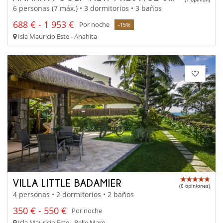
6 personas (7 máx.) • 3 dormitorios • 3 baños
688 € - 1 953 €
Por noche
-15%
Isla Mauricio Este - Anahita
VILLA LITTLE BADAMIER
(6 opiniones)
4 personas • 2 dormitorios • 2 baños
350 € - 550 €
Por noche
Isla Mauricio Este - Belle Mare