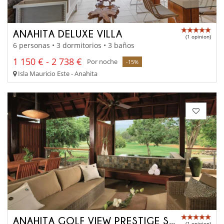
ANAHITA DELUXE VILLA
(1 opinion)
6 personas • 3 dormitorios • 3 baños
1 150 € - 2 738 €
Por noche
-15%
Isla Mauricio Este - Anahita
ANAHITA GOLF VIEW PRESTIGE SUITE
(1 opinion)