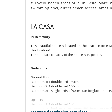
Lovely beach front villa in Belle Mare 
swimming pool, direct beach access, amazin
LA CASA
In summary
This beautiful house is located on the beach in Belle 
this location!
The standard capacity of the house is 10 people.
Bedrooms
Ground floor
Bedroom 1: 1 double bed 180cm
Bedroom 2: 1 double bed 160cm
Bedroom 3: 2 single beds of 90cm (can be glued thank
Upstairs
Bedroom 1: 1 double bed 180 cm
Bedroom 2: 2 beds of 90cm (convertible into a 180cm 