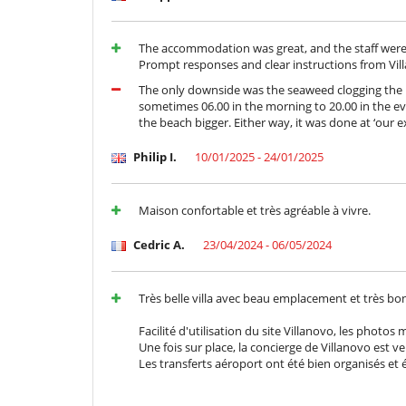
The accommodation was great, and the staff were e
Prompt responses and clear instructions from Vi
The only downside was the seaweed clogging the be
sometimes 06.00 in the morning to 20.00 in the ev
the beach bigger. Either way, it was done at ‘our e
Philip I.
10/01/2025 - 24/01/2025
Maison confortable et très agréable à vivre.
Cedric A.
23/04/2024 - 06/05/2024
Très belle villa avec beau emplacement et très bon
Facilité d'utilisation du site Villanovo, les photos 
Une fois sur place, la concierge de Villanovo est 
Les transferts aéroport ont été bien organisés et é