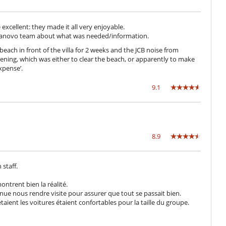
xcellent: they made it all very enjoyable.
llanovo team about what was needed/information.
ach in front of the villa for 2 weeks and the JCB noise from
ening, which was either to clear the beach, or apparently to make
xpense’.
9.1
8.9
 staff.
montrent bien la réalité.
venue nous rendre visite pour assurer que tout se passait bien.
taient les voitures étaient confortables pour la taille du groupe.