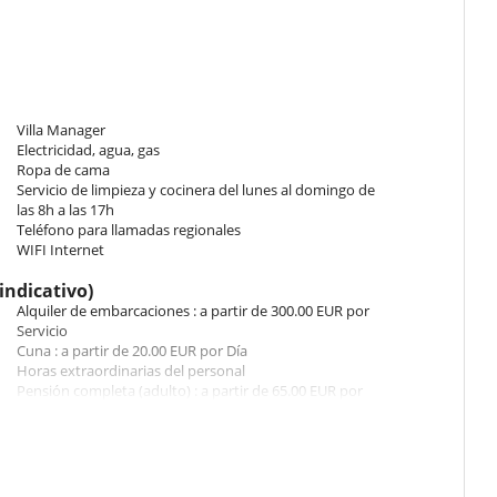
e upstairs section of the villa is closed.
r and 150 m2 upstairs.
Villa Manager
ith family or friends
Electricidad, agua, gas
Ropa de cama
le, kayaks.
Servicio de limpieza y cocinera del lunes al domingo de
las 8h a las 17h
Teléfono para llamadas regionales
WIFI Internet
the beach common to the four villas on the estate
indicativo)
Alquiler de embarcaciones : a partir de 300.00 EUR por
Servicio
Cuna : a partir de 20.00 EUR por Día
Horas extraordinarias del personal
Pensión completa (adulto) : a partir de 65.00 EUR por
Persona/día
Propina para el personal
Servicio de lavandería (lavado - planchado) : a partir de
 than 4 occupants)
20.00 EUR por Día
 and diner) and they can also shop food for you (extra charge of 65€