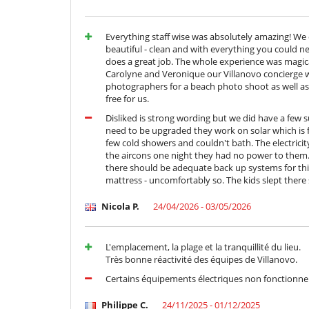
Cocinero
Señora de la limpieza
Everything staff wise was absolutely amazing! We c
beautiful - clean and with everything you could 
does a great job. The whole experience was magica
Carolyne and Veronique our Villanovo concierge we
photographers for a beach photo shoot as well as
free for us.
Disliked is strong wording but we did have a few su
need to be upgraded they work on solar which is 
few cold showers and couldn't bath. The electricity
the aircons one night they had no power to them. A
there should be adequate back up systems for this
mattress - uncomfortably so. The kids slept there
Nicola P.
24/04/2026 - 03/05/2026
L'emplacement, la plage et la tranquillité du lieu.
Très bonne réactivité des équipes de Villanovo.
Certains équipements électriques non fonctionne
Philippe C.
24/11/2025 - 01/12/2025