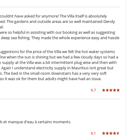
Personal doméstico
ouldnt have asked for anymore! The Villa itself is absolutely
need. The gardens and outside areas are so well maintained Dendy
l.
re so helpful in assisting with our booking as well as suggesting
 deep sea fishing. They made the whole experience easy and hassle
ggestions for the price of the Villa we felt the hot water systems
fine when the sun is shining but we had a few cloudy days so had a
 supply at the Villa was a bit intermittent plug wise and then with
gain I understand electricity supply in Mauritius isnt great but
. The bed in the small room downstairs has a very very soft
 so it was ok for them but adults might have had an issue.
9.7
ls et manque d'eau à certains moments.
9.1