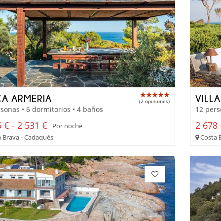
CA ARMERIA
VILLA
(2 opiniones)
sonas • 6 dormitorios • 4 baños
12 pers
 € - 2 531 €
2 678 
Por noche
 Brava - Cadaqués
Costa 