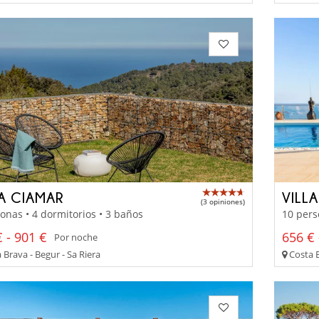
LA CIAMAR
VILL
(3 opiniones)
onas • 4 dormitorios • 3 baños
10 pers
 - 901 €
656 € 
Por noche
Brava - Begur - Sa Riera
Costa B