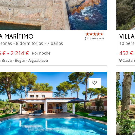
LA MARÍTIMO
VILL
(3 opiniones)
sonas • 8 dormitorios • 7 baños
10 pers
 € - 2 214 €
452 € 
Por noche
 Brava - Begur - Aiguablava
Costa B