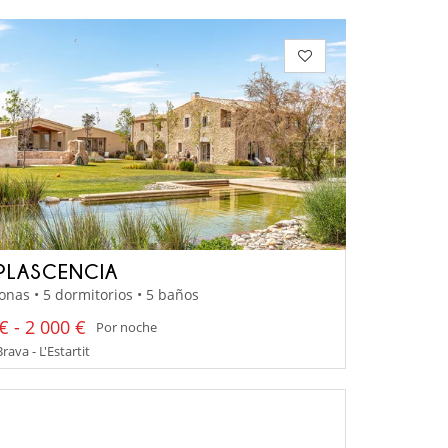
PLASCENCIA
onas • 5 dormitorios • 5 baños
€ - 2 000 €
Por noche
rava - L'Estartit