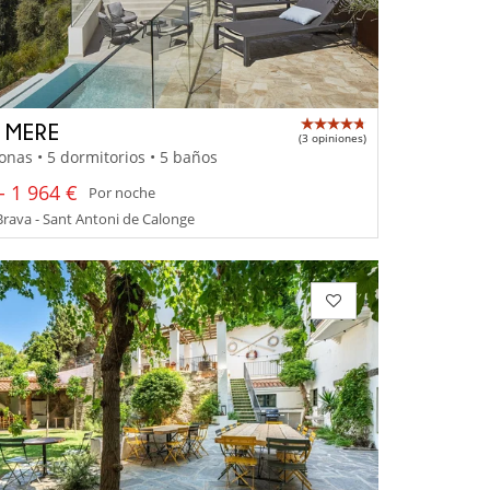
A MERE
(3 opiniones)
onas • 5 dormitorios • 5 baños
- 1 964 €
Por noche
rava - Sant Antoni de Calonge