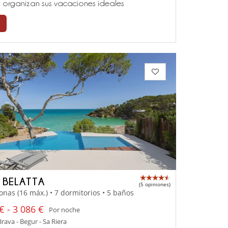
ía, organizan sus vacaciones ideales
A BELATTA
(5 opiniones)
onas (16 máx.) • 7 dormitorios • 5 baños
€ - 3 086 €
Por noche
rava - Begur - Sa Riera