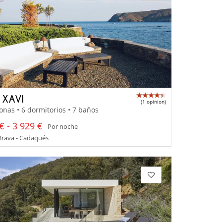
 XAVI
(1 opinion)
onas • 6 dormitorios • 7 baños
€ - 3 929 €
Por noche
Brava - Cadaqués