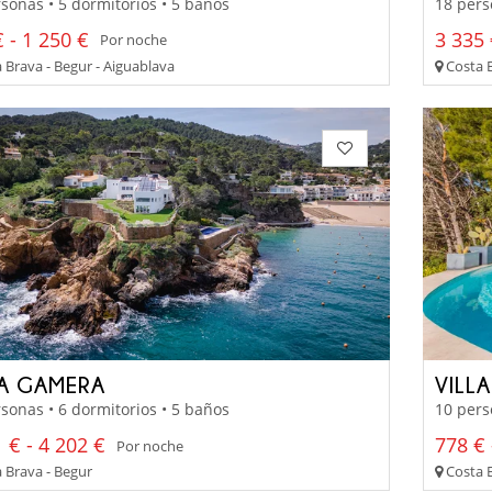
sonas • 5 dormitorios • 5 baños
18 pers
 - 1 250 €
3 335 
Por noche
 Brava - Begur - Aiguablava
Costa B
LA GAMERA
VILL
sonas • 6 dormitorios • 5 baños
10 pers
 € - 4 202 €
778 € 
Por noche
 Brava - Begur
Costa B