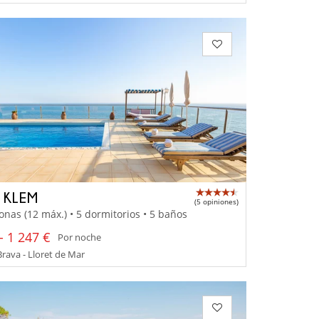
A KLEM
(5 opiniones)
onas (12 máx.) • 5 dormitorios • 5 baños
- 1 247 €
Por noche
rava - Lloret de Mar