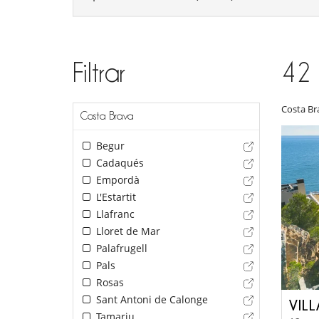
Filtrar
42
Costa Br
Costa Brava
Begur
Cadaqués
Empordà
L'Estartit
Llafranc
Lloret de Mar
Palafrugell
Pals
Rosas
Sant Antoni de Calonge
VIL
Tamariu