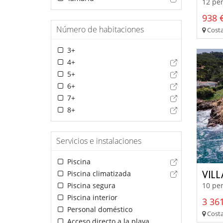
12 per
938 €
Número de habitaciones
Costa
3+
4+
5+
6+
7+
8+
Servicios e instalaciones
Piscina
VIL
Piscina climatizada
Piscina segura
10 per
Piscina interior
3 361
Personal doméstico
Costa
Acceso directo a la playa