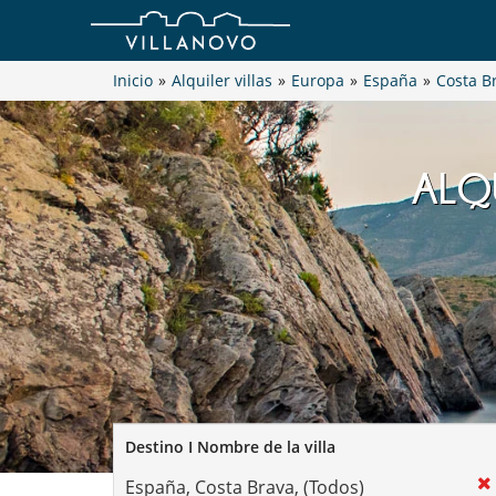
Inicio
»
Alquiler villas
»
Europa
»
España
»
Costa B
ALQU
Destino I Nombre de la villa