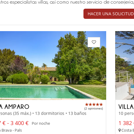
tros especialistas villas, así como nuestro servicio de conserjer
HACER UNA SOLICITUD
LA AMPARO
VILL
(2 opiniones)
sonas (35 máx.) • 13 dormitorios • 13 baños
10 pers
 € - 3 400 €
1 382 
Por noche
 Brava - Pals
Costa B