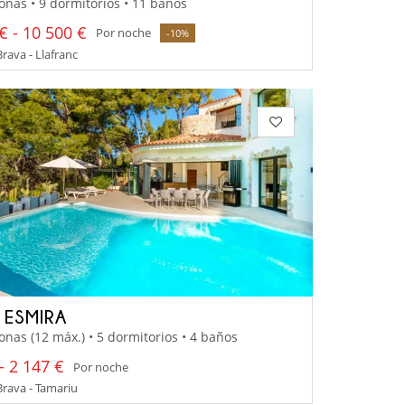
onas • 9 dormitorios • 11 baños
€ - 10 500 €
Por noche
-10%
rava - Llafranc
A ESMIRA
onas (12 máx.) • 5 dormitorios • 4 baños
- 2 147 €
Por noche
rava - Tamariu