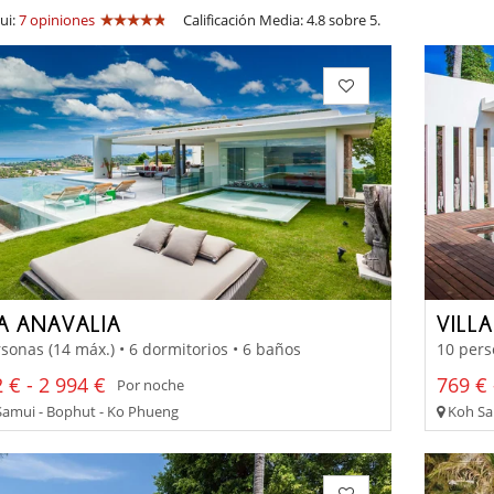
ui:
7 opiniones
Calificación Media: 4.8 sobre 5.
LA ANAVALIA
VILLA
sonas (14 máx.) • 6 dormitorios • 6 baños
10 pers
 € - 2 994 €
769 € 
Por noche
amui - Bophut - Ko Phueng
Koh Sa