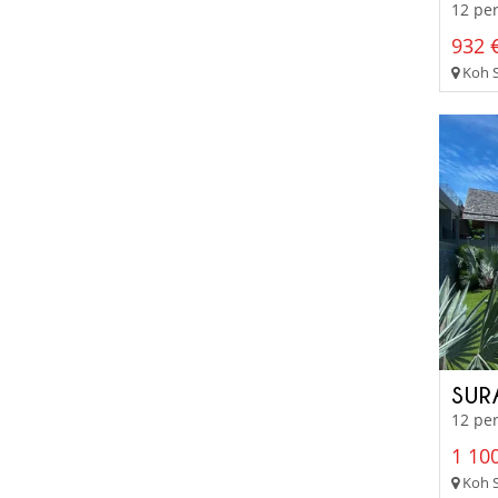
12 per
932 €
Koh S
SUR
12 per
1 100
Koh S