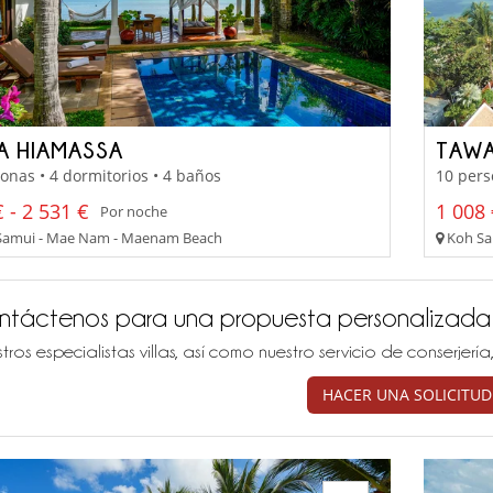
LA HIAMASSA
TAWA
onas • 4 dormitorios • 4 baños
10 pers
 - 2 531 €
1 008 
Por noche
amui - Mae Nam - Maenam Beach
Koh Sam
ntáctenos para una propuesta personalizada
tros especialistas villas, así como nuestro servicio de conserjer
HACER UNA SOLICITUD