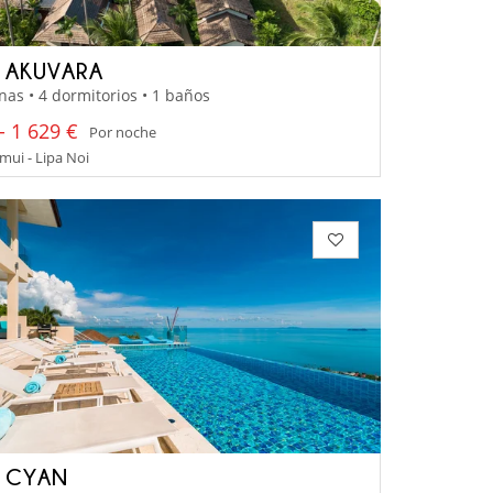
A AKUVARA
nas • 4 dormitorios • 1 baños
- 1 629 €
Por noche
ui - Lipa Noi
A CYAN