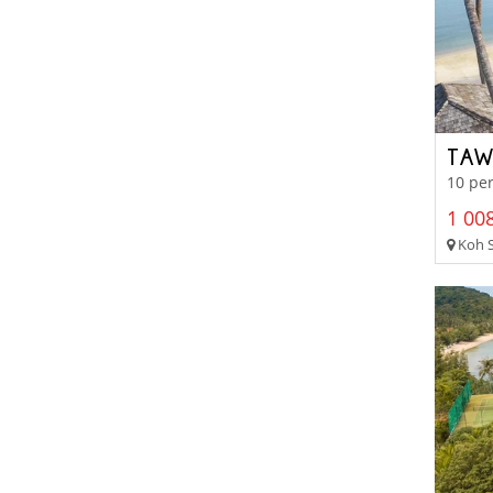
TAW
10 per
1 008
Koh S