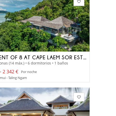
ELEMENT OF 8 AT CAPE LAEM SOR ESTATE
onas (14 máx.) • 6 dormitorios • 1 baños
- 2 342 €
Por noche
mui - Taling Ngam