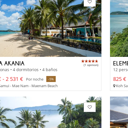
LA AKANIA
(1 opinion)
onas • 4 dormitorios • 4 baños
12 pers
 - 2 531 €
825 € 
Por noche
-5%
amui - Mae Nam - Maenam Beach
Koh Sa