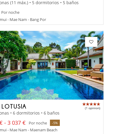
onas (11 máx.) • 5 dormitorios • 5 baños
Por noche
mui - Mae Nam - Bang Por
A LOTUSIA
(1 opinion)
onas • 6 dormitorios • 6 baños
€ - 3 037 €
Por noche
-5%
mui - Mae Nam - Maenam Beach