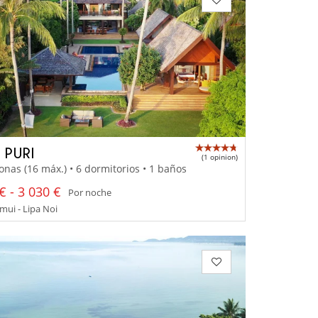
 PURI
(1 opinion)
onas (16 máx.) • 6 dormitorios • 1 baños
€ - 3 030 €
Por noche
ui - Lipa Noi