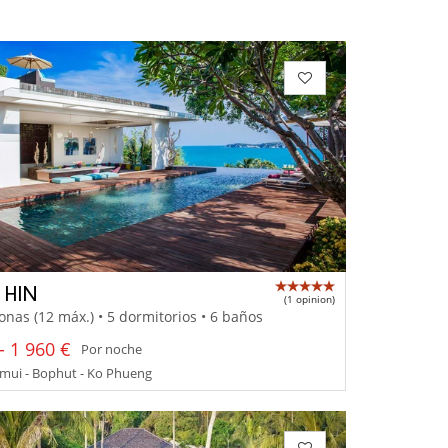
 HIN
(1 opinion)
onas (12 máx.) • 5 dormitorios • 6 baños
- 1 960 €
Por noche
mui - Bophut - Ko Phueng