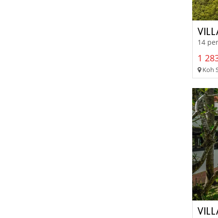
VILL
14 per
1 283
Koh 
VIL