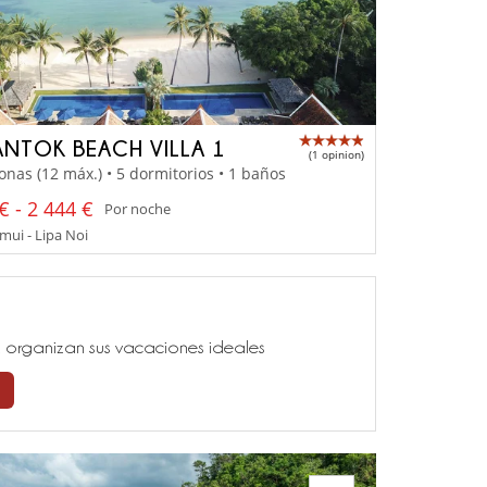
NTOK BEACH VILLA 1
(1 opinion)
onas (12 máx.) • 5 dormitorios • 1 baños
€ - 2 444 €
Por noche
ui - Lipa Noi
ía, organizan sus vacaciones ideales