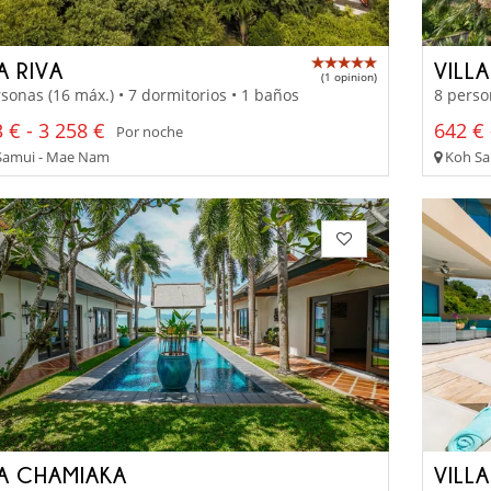
A RIVA
VILL
(1 opinion)
sonas (16 máx.) • 7 dormitorios • 1 baños
8 perso
 € - 3 258 €
642 € 
Por noche
Samui - Mae Nam
Koh Sam
LA CHAMIAKA
VILL