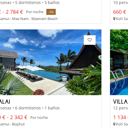
sonas • 5 dormitorios • 5 baños
10 pers
 - 2 784 €
660 €
Por noche
-5%
amui - Mae Nam - Maenam Beach
Koh Sa
ALAI
VILL
sonas • 6 dormitorios • 1 baños
12 pers
 € - 2 342 €
1 134 
Por noche
amui - Bophut
Koh Sa