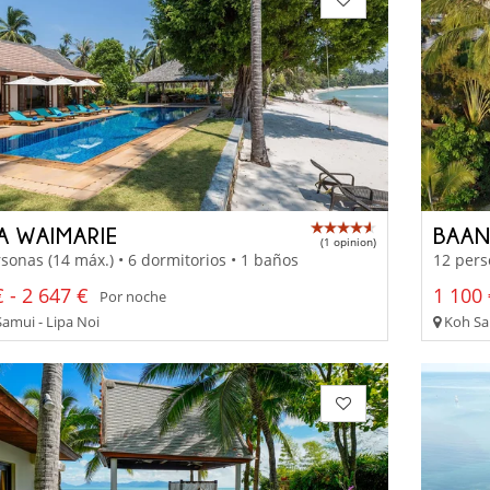
LA WAIMARIE
BAAN
(1 opinion)
sonas (14 máx.) • 6 dormitorios • 1 baños
12 pers
 - 2 647 €
1 100 
Por noche
amui - Lipa Noi
Koh Sam