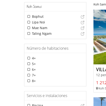
Koh Sam
Koh Samui
Bophut
Lipa Noi
Mae Nam
Taling Ngam
Número de habitaciones
4+
5+
VIL
6+
12 per
7+
8+
1 212
Koh S
Servicios e instalaciones
Piscina