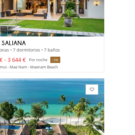
A SALIANA
onas • 7 dormitorios • 7 baños
€ - 3 644 €
Por noche
-5%
mui - Mae Nam - Maenam Beach