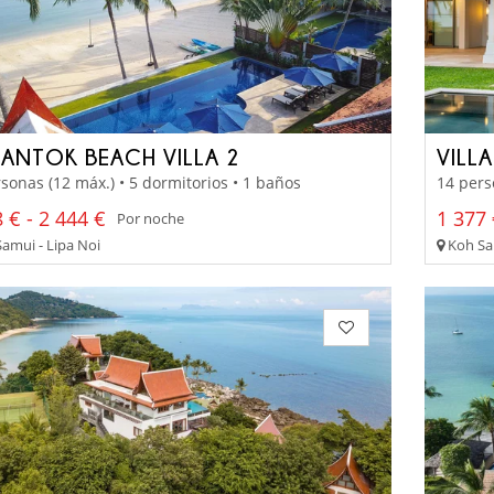
ANTOK BEACH VILLA 2
VILL
sonas (12 máx.) • 5 dormitorios • 1 baños
14 pers
 € - 2 444 €
1 377 
Por noche
amui - Lipa Noi
Koh Sa