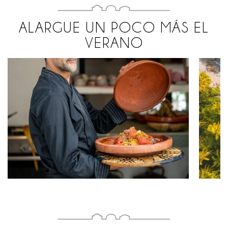
ALARGUE UN POCO MÁS EL
VERANO
MARRAKECH CON CHEF
FR
PRIVADO