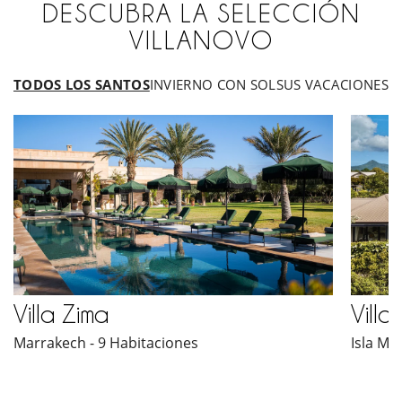
DESCUBRA LA SELECCIÓN
VILLANOVO
TODOS LOS SANTOS
INVIERNO CON SOL
SUS VACACIONES D
Todos
los
Santos
Villa Zima
Villa
Marrakech - 9 Habitaciones
Isla Ma