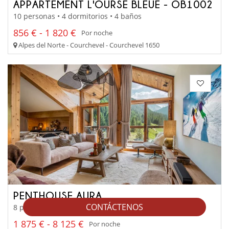
APPARTEMENT L'OURSE BLEUE - OB1002
10 personas • 4 dormitorios • 4 baños
856 € - 1 820 €
Por noche
Alpes del Norte - Courchevel - Courchevel 1650
PENTHOUSE AURA
CONTÁCTENOS
8 personas • 4 dormitorios • 4 baños
1 875 € - 8 125 €
Por noche