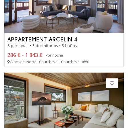
APPARTEMENT ARCELIN 4
8 personas • 3 dormitorios • 3 baños
286 € - 1 843 €
Por noche
Alpes del Norte - Courchevel - Courchevel 1650