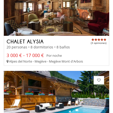
CHALET ALYSIA
(3 opiniones)
20 personas • 8 dormitorios • 8 baños
3 000 € - 17 000 €
Por noche
Alpes del Norte - Megève - Megève Mont d'Arbois