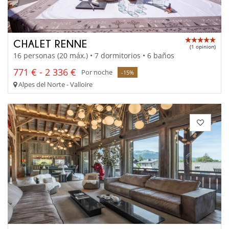
CHALET RENNE
(1 opinion)
16 personas (20 máx.) • 7 dormitorios • 6 baños
771 € - 2 336 €
Por noche
-15%
Alpes del Norte - Valloire