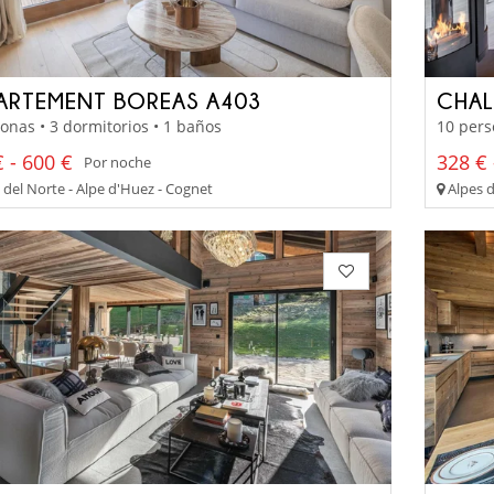
ARTEMENT BOREAS A403
CHAL
onas • 3 dormitorios • 1 baños
10 pers
 - 600 €
328 € 
Por noche
 del Norte - Alpe d'Huez - Cognet
Alpes d