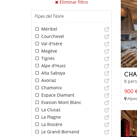
Eliminar filtro
Alpes del Norte
Méribel
Courchevel
Val d'Isère
Megève
Tignes
Alpe d'Huez
Alta Saboya
CHA
Avoriaz
8 pers
Chamonix
900 €
Espace Diamant
Alpes
Evasion Mont Blanc
La Clusaz
La Plagne
La Rosière
Le Grand-Bornand