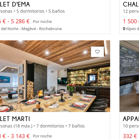
LET D'EMA
CHAL
sonas • 5 dormitorios • 5 baños
12 pers
 € - 5 286 €
1 500 
Por noche
 del Norte - Megève - Rochebrune
Alpes d
LET MARTI
APPA
sonas (18 máx.) • 7 dormitorios • 7 baños
10 pers
 € - 3 143 €
332 € 
Por noche