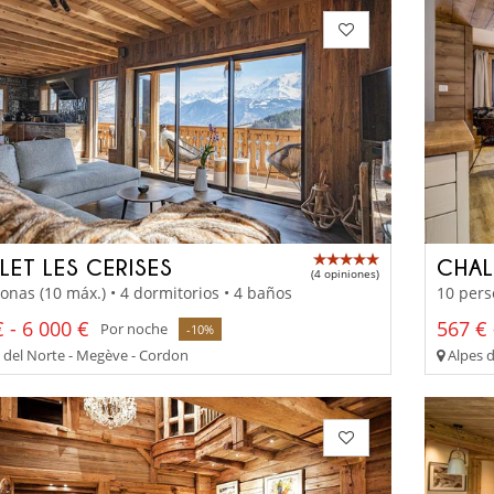
LET LES CERISES
CHAL
(4 opiniones)
onas (10 máx.) • 4 dormitorios • 4 baños
10 pers
 - 6 000 €
567 € 
Por noche
-10%
 del Norte - Megève - Cordon
Alpes d