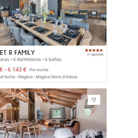
ET R FAMILY
(1 opinion)
onas • 6 dormitorios • 6 baños
€ - 6 143 €
Por noche
el Norte - Megève - Megève Mont d'Arbois