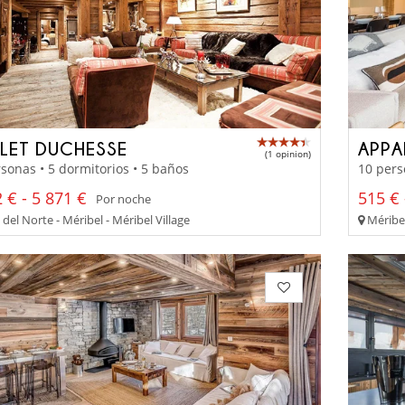
LET DUCHESSE
APPA
(1 opinion)
sonas • 5 dormitorios • 5 baños
10 pers
 € - 5 871 €
515 € 
Por noche
del Norte - Méribel - Méribel Village
Méribel