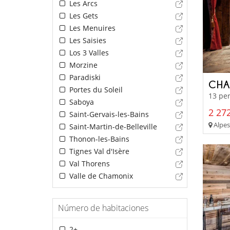
Les Arcs
Les Gets
Les Menuires
Les Saisies
Los 3 Valles
Morzine
Paradiski
CHA
Portes du Soleil
13 per
Saboya
2 272
Saint-Gervais-les-Bains
Alpes 
Saint-Martin-de-Belleville
Thonon-les-Bains
Tignes Val d'Isère
Val Thorens
Valle de Chamonix
Número de habitaciones
2+