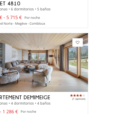
ET 4810
onas • 6 dormitorios • 5 baños
€ - 5 715 €
Por noche
el Norte - Megève - Combloux
RTEMENT DEMIMEIGE
(1 opinion)
onas • 4 dormitorios • 4 baños
- 1 286 €
Por noche