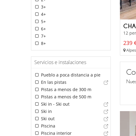
3+
4+
5+
CHA
6+
12 per
7+
239 €
8+
Alpes 
Servicios e instalaciones
Co
Pueblo a poca distancia a pie
Nues
En las pistas
Pistas a menos de 300 m
Pistas a menos de 500 m
Ski in - Ski out
Ski in
Ski out
Piscina
Piscina interior