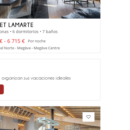
ET LAMARTE
onas • 6 dormitorios • 7 baños
€ - 6 715 €
Por noche
el Norte - Megève - Megève Centre
ía, organizan sus vacaciones ideales