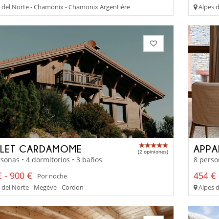
 del Norte - Chamonix - Chamonix Argentière
Alpes d
LET CARDAMOME
APPA
(2 opiniones)
sonas • 4 dormitorios • 3 baños
8 perso
 - 900 €
454 € 
Por noche
 del Norte - Megève - Cordon
Alpes d