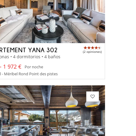
RTEMENT YANA 302
(2 opiniones)
onas • 4 dormitorios • 4 baños
- 1 972 €
Por noche
 - Méribel Rond Point des pistes