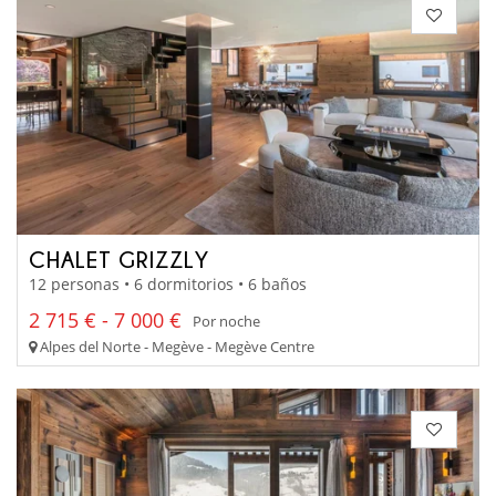
CHALET GRIZZLY
12 personas • 6 dormitorios • 6 baños
2 715 € - 7 000 €
Por noche
Alpes del Norte - Megève - Megève Centre