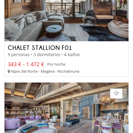
CHALET STALLION F01
9 personas • 3 dormitorios • 4 baños
343 € - 1 472 €
Por noche
Alpes del Norte - Megève - Rochebrune