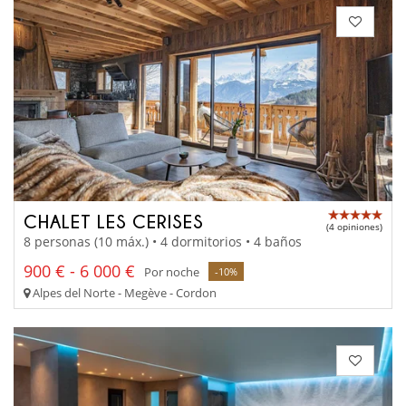
CHALET LES CERISES
(4 opiniones)
8 personas (10 máx.) • 4 dormitorios • 4 baños
900 € - 6 000 €
Por noche
-10%
Alpes del Norte - Megève - Cordon