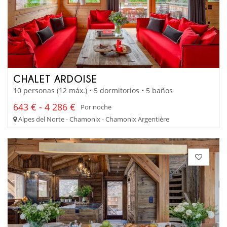
CHALET ARDOISE
10 personas (12 máx.) • 5 dormitorios • 5 baños
643 € - 4 286 €
Por noche
Alpes del Norte - Chamonix - Chamonix Argentière