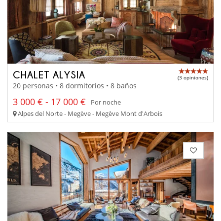
CHALET ALYSIA
(3 opiniones)
20 personas • 8 dormitorios • 8 baños
3 000 € - 17 000 €
Por noche
Alpes del Norte - Megève - Megève Mont d'Arbois