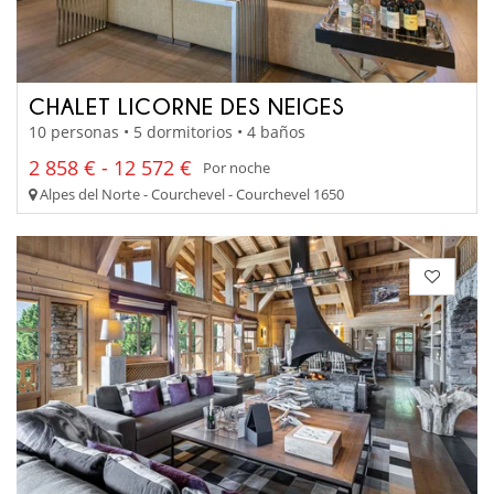
CHALET LICORNE DES NEIGES
10 personas • 5 dormitorios • 4 baños
2 858 € - 12 572 €
Por noche
Alpes del Norte - Courchevel - Courchevel 1650