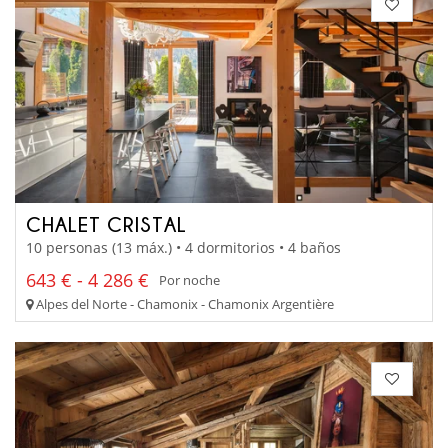
CHALET CRISTAL
10 personas (13 máx.) • 4 dormitorios • 4 baños
643 € - 4 286 €
Por noche
Alpes del Norte - Chamonix - Chamonix Argentière