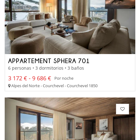
APPARTEMENT SPHERA 701
6 personas • 3 dormitorios • 3 baños
3 172 € - 9 686 €
Por noche
Alpes del Norte - Courchevel - Courchevel 1850