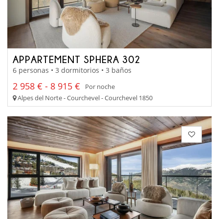
APPARTEMENT SPHERA 302
6 personas • 3 dormitorios • 3 baños
2 958 € - 8 915 €
Por noche
Alpes del Norte - Courchevel - Courchevel 1850