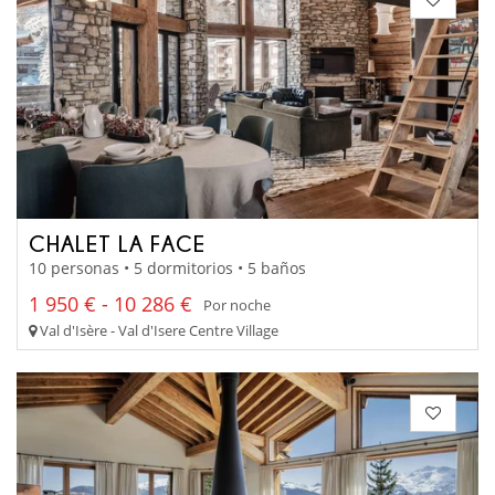
CHALET LA FACE
10 personas • 5 dormitorios • 5 baños
1 950 € - 10 286 €
Por noche
Val d'Isère - Val d'Isere Centre Village