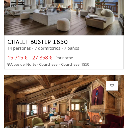
CHALET BUSTER 1850
14 personas • 7 dormitorios • 7 baños
15 715 € - 27 858 €
Por noche
Alpes del Norte - Courchevel - Courchevel 1850