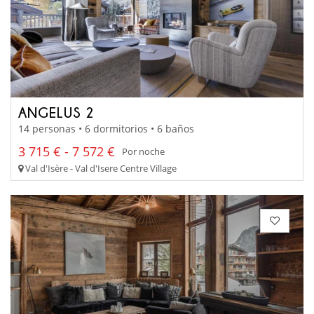
ANGELUS 2
14 personas • 6 dormitorios • 6 baños
3 715 € - 7 572 €
Por noche
Val d'Isère - Val d'Isere Centre Village