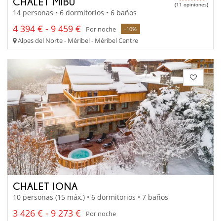
CHALET MIBU
(11 opiniones)
14 personas • 6 dormitorios • 6 baños
4 394 € - 9 459 €
Por noche
-10%
Alpes del Norte - Méribel - Méribel Centre
CHALET IONA
10 personas (15 máx.) • 6 dormitorios • 7 baños
3 426 € - 9 273 €
Por noche