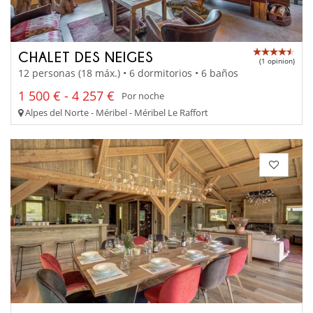
CHALET DES NEIGES
(1 opinion)
12 personas (18 máx.) • 6 dormitorios • 6 baños
1 500 € - 4 257 €
Por noche
Alpes del Norte - Méribel - Méribel Le Raffort