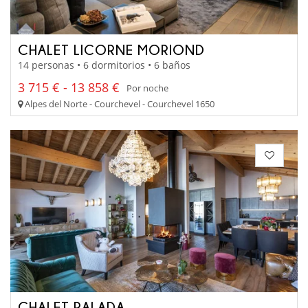
CHALET LICORNE MORIOND
14 personas • 6 dormitorios • 6 baños
3 715 € - 13 858 €
Por noche
Alpes del Norte - Courchevel - Courchevel 1650
CHALET PALADA