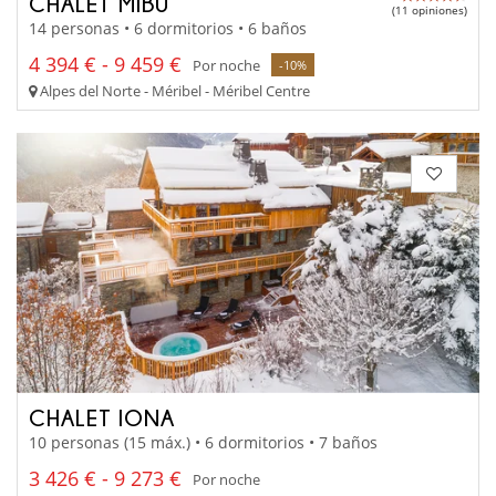
CHALET MIBU
(11 opiniones)
14 personas • 6 dormitorios • 6 baños
4 394 € - 9 459 €
Por noche
-10%
Alpes del Norte - Méribel - Méribel Centre
CHALET IONA
10 personas (15 máx.) • 6 dormitorios • 7 baños
3 426 € - 9 273 €
Por noche