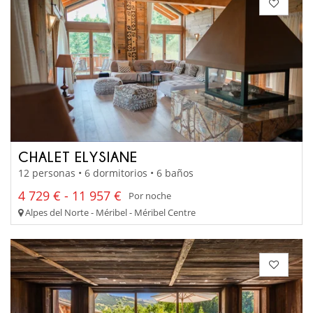
CHALET ELYSIANE
12 personas • 6 dormitorios • 6 baños
4 729 € - 11 957 €
Por noche
Alpes del Norte - Méribel - Méribel Centre