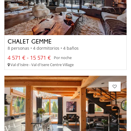
CHALET GEMME
8 personas • 4 dormitorios • 4 baños
4 571 € - 15 571 €
Por noche
Val d'Isère - Val d'Isere Centre Village