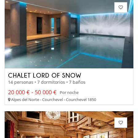
CHALET LORD OF SNOW
14 personas • 7 dormitorios • 7 baños
20 000 € - 50 000 €
Por noche
Alpes del Norte - Courchevel - Courchevel 1850