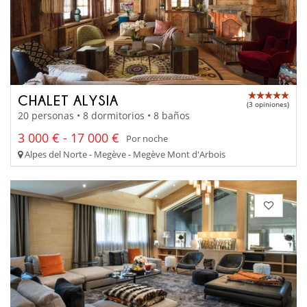
CHALET ALYSIA
(3 opiniones)
20 personas • 8 dormitorios • 8 baños
3 000 € - 17 000 €
Por noche
Alpes del Norte - Megève - Megève Mont d'Arbois