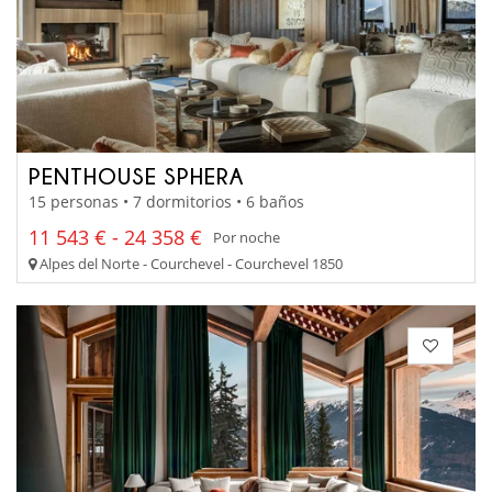
PENTHOUSE SPHERA
15 personas • 7 dormitorios • 6 baños
11 543 € - 24 358 €
Por noche
Alpes del Norte - Courchevel - Courchevel 1850