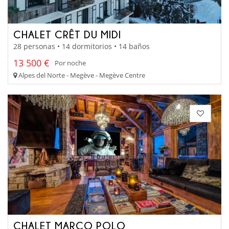
CHALET CRÊT DU MIDI
28 personas • 14 dormitorios • 14 baños
13 500 €
Por noche
Alpes del Norte - Megève - Megève Centre
CHALET MARCO POLO