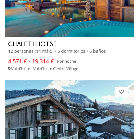
CHALET LHOTSE
12 personas (14 máx.) • 6 dormitorios • 6 baños
4 571 € - 19 314 €
Por noche
Val d'Isère - Val d'Isere Centre Village