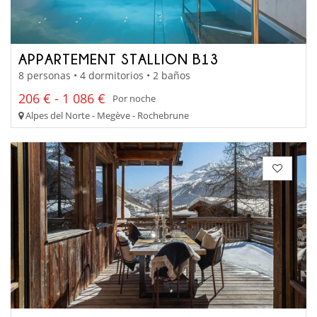
APPARTEMENT STALLION B13
8 personas • 4 dormitorios • 2 baños
206 € - 1 086 €
Por noche
Alpes del Norte - Megève - Rochebrune