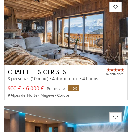
CHALET LES CERISES
(4 opiniones)
8 personas (10 máx.) • 4 dormitorios • 4 baños
900 € - 6 000 €
Por noche
-10%
Alpes del Norte - Megève - Cordon