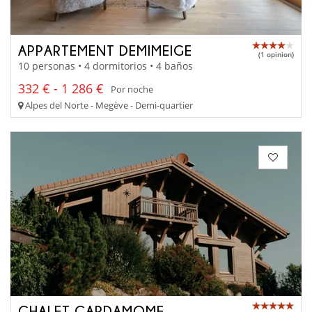
APPARTEMENT DEMIMEIGE
(1 opinion)
10 personas • 4 dormitorios • 4 baños
332 € - 1 286 €
Por noche
Alpes del Norte - Megève - Demi-quartier
CHALET CARDAMOME