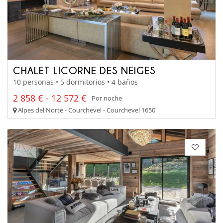
CHALET LICORNE DES NEIGES
10 personas • 5 dormitorios • 4 baños
2 858 € - 12 572 €
Por noche
Alpes del Norte - Courchevel - Courchevel 1650