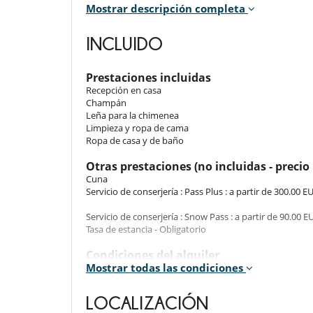
Mostrar descripción completa
Room. This bedroom has 1 bunk beds 90 cm.
Room 4
INCLUIDO
Room, Ground level. This bedroom has 1 double bed 
closet.
Prestaciones incluidas
Room 5
Recepción en casa
Room, Ground level. This bedroom has 1 double bed 160
Champán
Leña para la chimenea
Limpieza y ropa de cama
Indoors
Ropa de casa y de baño
Inside, you'll discover a comfortable and modern livin
Otras prestaciones (no incluidas - precio 
breathtaking views of the surrounding nature. The
Cuna
bedrooms. The chalet also includes three private bath
Servicio de conserjería : Pass Plus : a partir de 300.00 E
Servicio de conserjería : Snow Pass : a partir de 90.00 E
Outdoors
Tasa de estancia - Obligatorio
From the chalet's windows and outdoor areas, enjoy ex
Condiciones del alquiler
surely adds interest for ski enthusiasts.
Mostrar todas las condiciones
- Animales domésticos prohibidos
- El inquilino se compromete a mantener el alojamiento
limpiar la vajilla antes de marcharse. Si el alojamien
LOCALIZACIÓN
Staff & Services
excesiva, los gastos adicionales se deducirán de la fianz