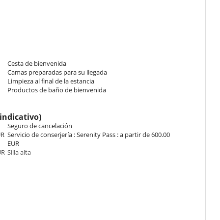
160 cm. This bedroom includes also TV, dressing room, balcony,
Cesta de bienvenida
 cm. This bedroom includes also TV, dressing room, closet.
Camas preparadas para su llegada
Limpieza al final de la estancia
Productos de baño de bienvenida
g space with an open-plan kitchen facing large bay windows offering
indicativo)
re are five elegantly furnished and decorated air-conditioned
Seguro de cancelación
rooms.
UR
Servicio de conserjería : Serenity Pass : a partir de 600.00
EUR
UR
Silla alta
ceptional views of Mont Blanc. Its optimal location on the slopes
 en un estado razonable de limpieza. Deberá tirar la basura y
to se devuelve en un estado que requiera una limpieza anormalmente
a.