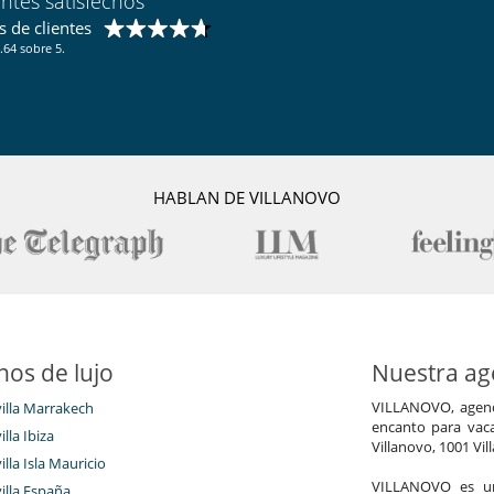
entes satisfechos
 de clientes
.64 sobre 5.
HABLAN DE VILLANOVO
nos de lujo
Nuestra age
VILLANOVO, agenci
villa Marrakech
encanto para vaca
illa Ibiza
Villanovo, 1001 Vil
illa Isla Mauricio
VILLANOVO es un 
villa España