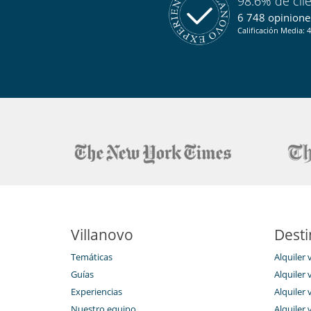
98.6% de cli
6 748 opiniones
Calificación Media: 4
Villanovo
Desti
Temáticas
Alquiler 
Guías
Alquiler v
Experiencias
Alquiler v
Nuestro equipo
Alquiler 