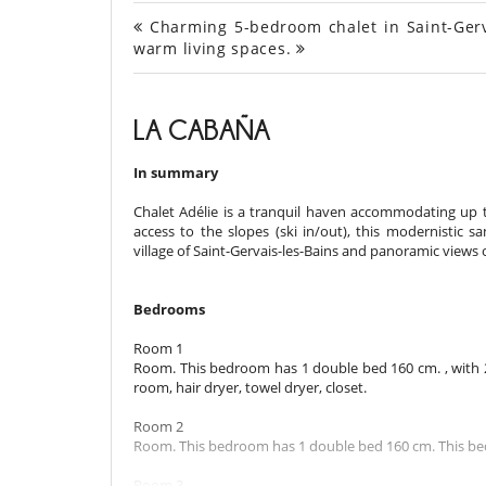
Charming 5-bedroom chalet in Saint-Gerva
warm living spaces.
LA CABAÑA
In summary
Chalet Adélie is a tranquil haven accommodating up to
access to the slopes (ski in/out), this modernistic s
village of Saint-Gervais-les-Bains and panoramic views 
Bedrooms
Room 1
Room. This bedroom has 1 double bed 160 cm. , with 2
room, hair dryer, towel dryer, closet.
Room 2
Room. This bedroom has 1 double bed 160 cm. This bed
Room 3