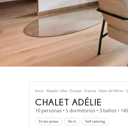
Inicio
Alquiler villas
Europa
Francia
Alpes del Norte
S
CHALET ADÉLIE
10 personas • 5 dormitorios • 3 baños • 14
En las pistas
Ski in
Self catering