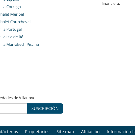
financiera.
villa Córcega
chalet Méribel
chalet Courchevel
villa Portugal
illa Isla de Ré
villa Marrakech Piscina
vedades de Villanovo
SUSCRIPCIÓN
táctenos
Propietarios
Site map
Afiliación
Información l