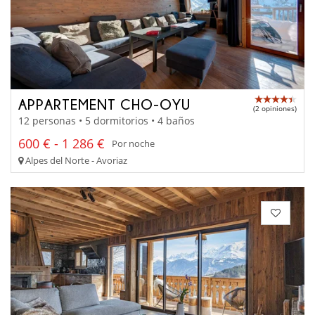
APPARTEMENT CHO-OYU
(2 opiniones)
12 personas • 5 dormitorios • 4 baños
600 € - 1 286 €
Por noche
Alpes del Norte - Avoriaz