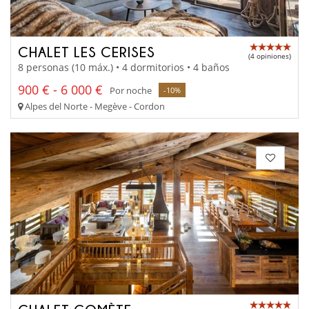
CHALET LES CERISES
(4 opiniones)
8 personas (10 máx.) • 4 dormitorios • 4 baños
900 € - 6 000 €
Por noche
-10%
Alpes del Norte - Megève - Cordon