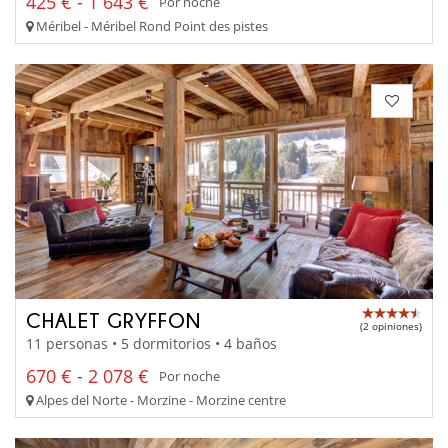
425 € - 1 643 €
Por noche
Méribel - Méribel Rond Point des pistes
CHALET GRYFFON
(2 opiniones)
11 personas • 5 dormitorios • 4 baños
670 € - 2 078 €
Por noche
Alpes del Norte - Morzine - Morzine centre