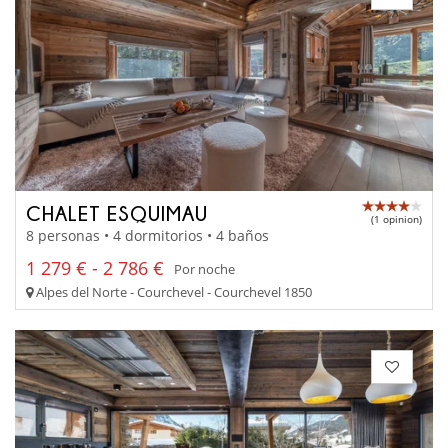
CHALET ESQUIMAU
(1 opinion)
8 personas • 4 dormitorios • 4 baños
1 279 € - 2 786 €
Por noche
Alpes del Norte - Courchevel - Courchevel 1850