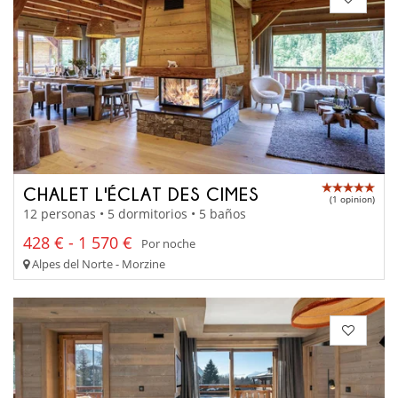
CHALET L'ÉCLAT DES CIMES
(1 opinion)
12 personas • 5 dormitorios • 5 baños
428 € - 1 570 €
Por noche
Alpes del Norte - Morzine