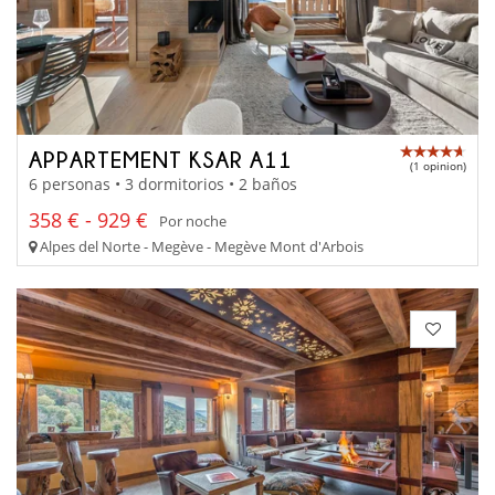
APPARTEMENT KSAR A11
(1 opinion)
6 personas • 3 dormitorios • 2 baños
358 € - 929 €
Por noche
Alpes del Norte - Megève - Megève Mont d'Arbois