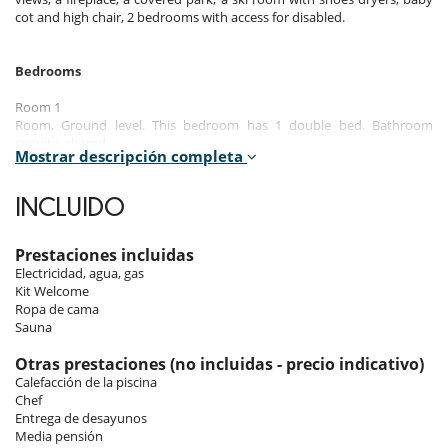
cot and high chair, 2 bedrooms with access for disabled.
Bedrooms
Room 1
Room, Ground level. This bedroom has 1 double bed. Bathroom
ensuite, shared.
Mostrar descripción completa
Room 2
Room, Ground level. This bedroom has 2 twin beds configurable as a
INCLUIDO
double bed. Bathroom ensuite, shared. This bedroom includes also
private terrace.
Prestaciones incluidas
Room 3
Electricidad, agua, gas
Room, Garden level. This bedroom has 1 double bed. Bathroom
Kit Welcome
ensuite.
Ropa de cama
Sauna
Room 4
Room, 1st floor. This bedroom has 1 double bed. Bathroom ensuite.
Otras prestaciones (no incluidas - precio indicativo)
Calefacción de la piscina
Room 5
Chef
Room, 1st floor. This bedroom has 1 single bed. Bathroom ensuite.
Entrega de desayunos
Media pensión