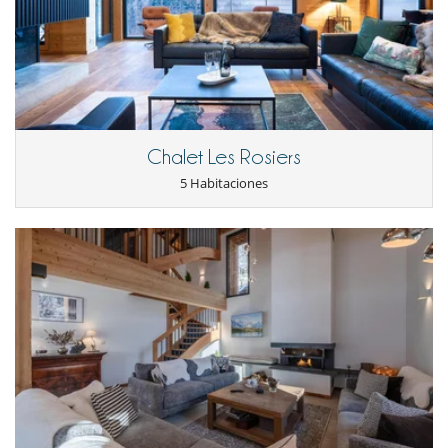
Sonorización SONOS
TV
TV por cable o satélite o internet
Para su comodidad y agrado
Chimenea
Parking privado
Secador
Chalet Les Rosiers
Para sus comidas
5 Habitaciones
Cocine usted mismo