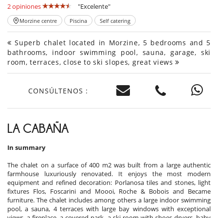
2 opiniones
"Excelente"
Morzine centre
Piscina
Self catering
Superb chalet located in Morzine, 5 bedrooms and 5
bathrooms, indoor swimming pool, sauna, garage, ski
room, terraces, close to ski slopes, great views
CONSÚLTENOS :
LA CABAÑA
In summary
The chalet on a surface of 400 m2 was built from a large authentic
farmhouse luxuriously renovated. It enjoys the most modern
equipment and refined decoration: Porlanosa tiles and stones, light
fixtures Flos, Foscarini and Moooi, Roche & Bobois and Became
furniture. The chalet includes among others a large indoor swimming
pool, a sauna, 4 terraces with large bay windows with exceptional
views, a fireplace, a covered park, a ski room with shoes dryers, baby