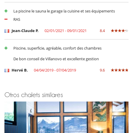
En el exterior
La piscine le sauna le garage la cuisine et ses équipements
Balcón
RAS
Barbacoa
Jardín
Jean-Claude P.
02/01/2021 - 09/01/2021
8.4
Terraza(s)
Equipos, instalaciones, eventos
Caja fuerte
Piscine, superficie, agréable, confort des chambres
Niños
De bon conseil de Villanovo et excellente gestion
Cuna
Los niños son bienvenidos
Hervé B.
04/04/2019 - 07/04/2019
9.6
Silla alta
Ocios y actividades deportivas
Acceso a internet (modem)
Otros chalets similares
Acceso a internet (wifi)
Calentadores de botas
Piscina interior climatizada
Piscina interior privada
Sauna
Sistema de seguridad para piscinas
Ski room