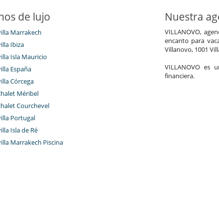
nos de lujo
Nuestra age
VILLANOVO, agenci
villa Marrakech
encanto para vaca
illa Ibiza
Villanovo, 1001 Vil
illa Isla Mauricio
VILLANOVO es un 
villa España
financiera.
villa Córcega
chalet Méribel
chalet Courchevel
villa Portugal
illa Isla de Ré
villa Marrakech Piscina