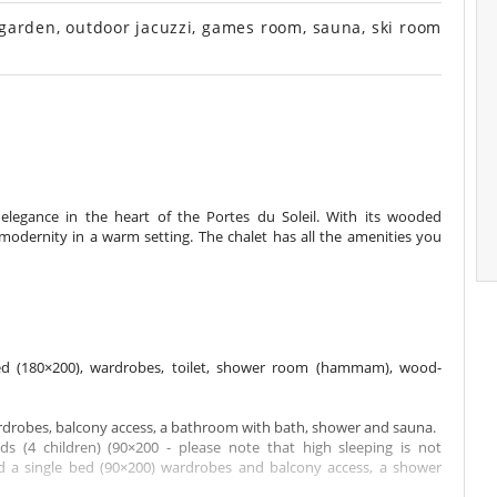
garden, outdoor jacuzzi, games room, sauna, ski room
elegance in the heart of the Portes du Soleil. With its wooded
modernity in a warm setting. The chalet has all the amenities you
d (180×200), wardrobes, toilet, shower room (hammam), wood-
drobes, balcony access, a bathroom with bath, shower and sauna.
s (4 children) (90×200 - please note that high sleeping is not
 a single bed (90×200) wardrobes and balcony access, a shower