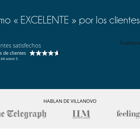
Secador
o « EXCELENTE » por los clientes
Cocine usted mismo
entes satisfechos
 de clientes
.64 sobre 5.
HABLAN DE VILLANOVO