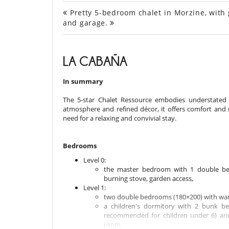
Pretty 5-bedroom chalet in Morzine, with 
and garage.
LA CABAÑA
In summary
The 5-star Chalet Ressource embodies understated 
atmosphere and refined décor, it offers comfort and 
need for a relaxing and convivial stay.
Bedrooms
Level 0:
the master bedroom with 1 double be
burning stove, garden access,
Level 1:
two double bedrooms (180×200) with war
a children's dormitory with 2 bunk bed
recommended for children under 6) and
room.