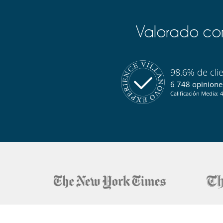
Salón y comedor en el mismo espacio
Sofá convertible
Valorado com
Para sus comidas
Chef a pedido (se requiere reserva previa)
98.6% de cli
6 748 opiniones
Calificación Media: 4