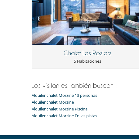
En el exterior
Casa adaptada para personas con movilidad reducida
Lounge en la terraza
Tumbonas en la terraza
Equipos, instalaciones, eventos
Bodega de vinos
Calefacción
Chalet Les Rosiers
5 Habitaciones
Niños
Cuna
Silla alta
Ocios y actividades deportivas
Los visitantes también buscan :
Acceso a internet (wifi)
Alquiler chalet Morzine 13 personas
Equipo de música
Hammam
Alquiler chalet Morzine
Sala de juegos
Alquiler chalet Morzine Piscina
Ski room
Alquiler chalet Morzine En las pistas
Para su comodidad y agrado
Chimenea
Estufa de leña