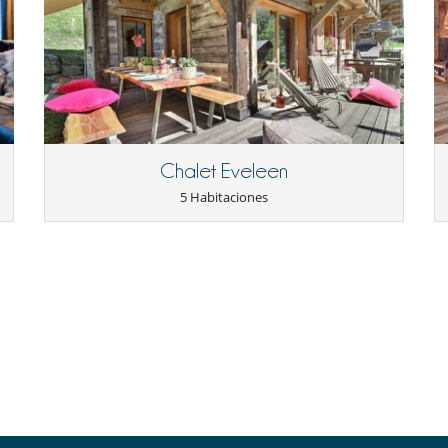
Jardín
Plancha
Caja fuerte
Chalet Eveleen
5 Habitaciones
Los niños son bienvenidos
Consola de videojuegos (X-box, Nintendo, Wii)
Futbolín
Jacuzzi
Sauna
TV
Comedor
Parking privado