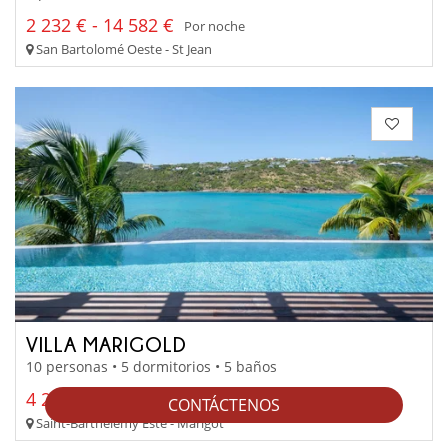
2 232 € - 14 582 €
Por noche
San Bartolomé Oeste - St Jean
VILLA MARIGOLD
10 personas • 5 dormitorios • 5 baños
4 229 € - 18 957 €
Por noche
CONTÁCTENOS
Saint-Barthélemy Este - Marigot