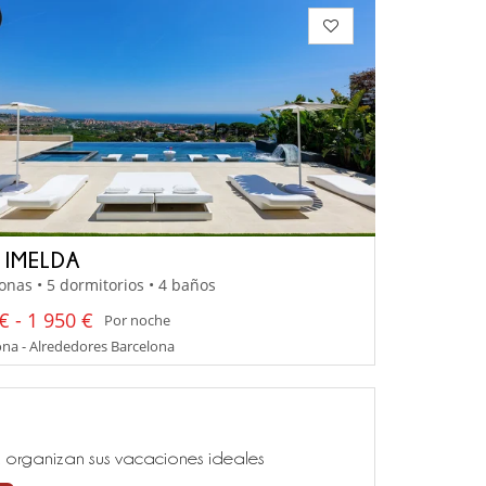
A IMELDA
onas • 5 dormitorios • 4 baños
€ - 1 950 €
Por noche
na - Alrededores Barcelona
ía, organizan sus vacaciones ideales