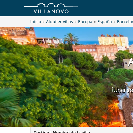
Inicio
»
Alquiler villas
»
Europa
»
España
»
Barcelo
¡Una se
Destino I Nombre de la villa