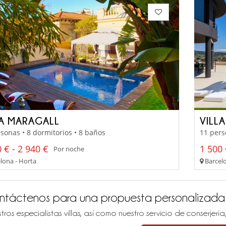
LA MARAGALL
VILL
sonas • 8 dormitorios • 8 baños
11 pers
 € - 2 940 €
1 500 
Por noche
lona - Horta
Barcelo
ntáctenos para una propuesta personalizada
tros especialistas villas, así como nuestro servicio de conserjer