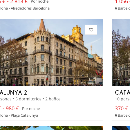
 € - 2 813 €
1 056 
Por noche
lona - Alrededores Barcelona
Barcelo
ALUNYA 2
CATA
sonas • 5 dormitorios • 2 baños
10 pers
 - 980 €
370 € 
Por noche
lona - Plaça Catalunya
Barcelo