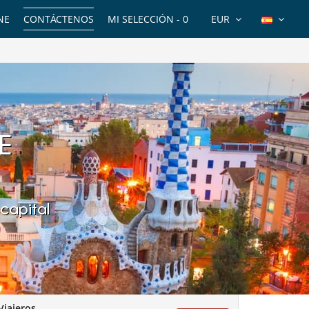
NE
CONTÁCTENOS
MI SELECCIÓN -
0
EUR
E
 capital
Viajeros