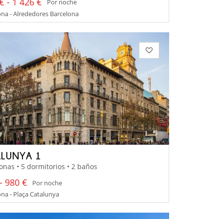
€ - 1 426 €
Por noche
na - Alrededores Barcelona
LUNYA 1
onas • 5 dormitorios • 2 baños
- 980 €
Por noche
na - Plaça Catalunya