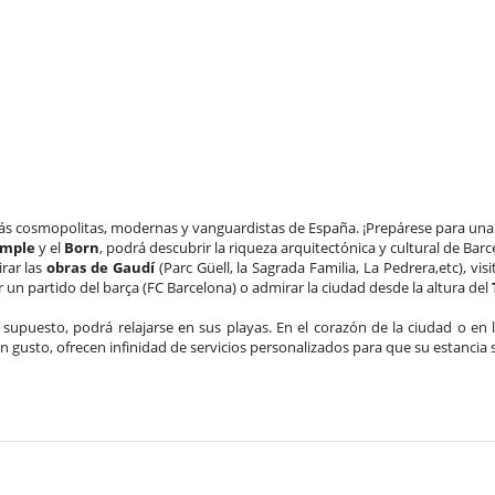
ás cosmopolitas, modernas y vanguardistas de España. ¡Prepárese para una es
ample
y el
Born
, podrá descubrir la riqueza arquitectónica y cultural de Bar
irar las
obras de Gaudí
(Parc Güell, la Sagrada Familia, La Pedrera,etc), v
er un partido del barça (FC Barcelona) o admirar la ciudad desde la altura del
or supuesto, podrá relajarse en sus playas. En el corazón de la ciudad o en
n gusto, ofrecen infinidad de servicios personalizados para que su estancia s