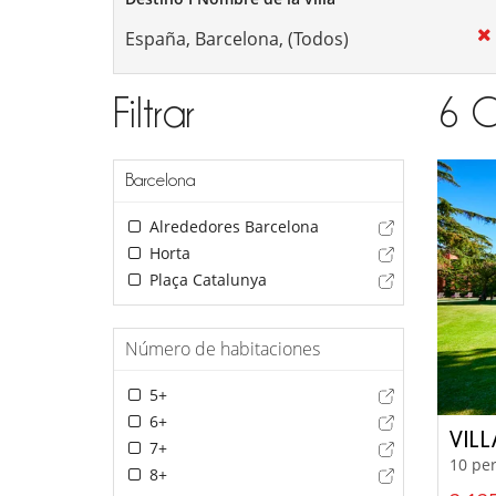
Filtrar
6
C
Barcelona
Alrededores Barcelona
Horta
Plaça Catalunya
Número de habitaciones
5+
6+
VIL
7+
10 per
8+