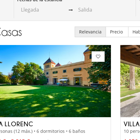
asas
Relevancia
Precio
Hab
LA LLORENC
VILL
sonas (12 máx.) • 6 dormitorios • 6 baños
10 pers