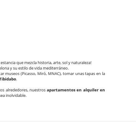
tancia que mezcla historia, arte, sol y naturaleza!
celona y su estilo de vida mediterráneo.
isitar museos (Picasso, Miró, MNAC), tomar unas tapas en la
Tibidabo
.
 los alrededores, nuestros
apartamentos en alquiler en
ea inolvidable.