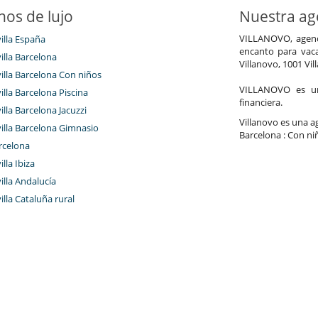
nos de lujo
Nuestra age
VILLANOVO, agenci
villa España
encanto para vaca
villa Barcelona
Villanovo, 1001 Vil
villa Barcelona Con niños
VILLANOVO es un 
villa Barcelona Piscina
financiera.
villa Barcelona Jacuzzi
Villanovo es una age
villa Barcelona Gimnasio
Barcelona : Con niñ
rcelona
illa Ibiza
villa Andalucía
villa Cataluña rural