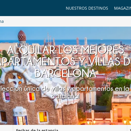
NUESTROS DESTINOS
MAGAZI
na
ALQUILAR LOS MEJORES
APARTAMENTOS Y VILLAS D
BARCELONA
lección única de villas y apartamentos en la
catalana!
Fechas de la estancia