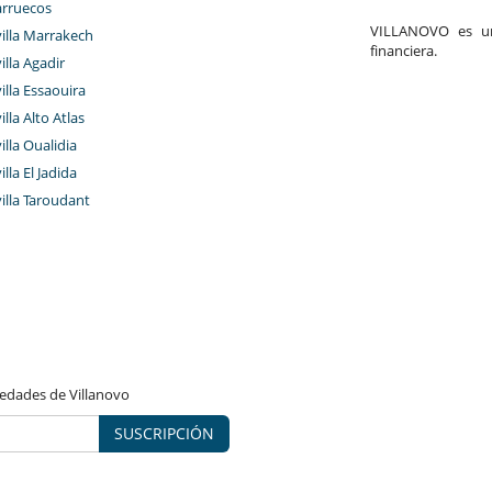
rruecos
VILLANOVO es un 
villa Marrakech
financiera.
illa Agadir
villa Essaouira
illa Alto Atlas
illa Oualidia
illa El Jadida
villa Taroudant
vedades de Villanovo
SUSCRIPCIÓN