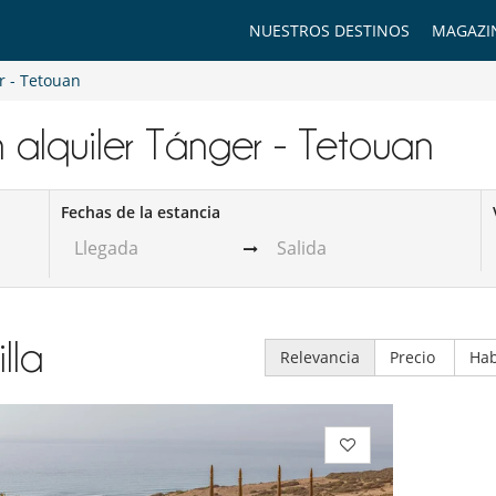
NUESTROS DESTINOS
MAGAZI
r - Tetouan
n alquiler​ Tánger - Tetouan
Fechas de la estancia
illa
Relevancia
Precio
Hab