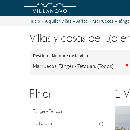
Inicio
»
Alquiler villas
»
Africa
»
Marruecos
»
Tánge
Villas y casas de lujo e
Destino I Nombre de la villa
Filtrar
1
V
Tánger - Tetouan
Larache