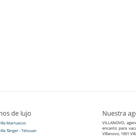
nos de lujo
Nuestra age
VILLANOVO, agenci
villa Marruecos
encanto para vaca
villa Tánger - Tetouan
Villanovo, 1001 Vil