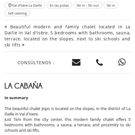
Val d'Isère La Daille
En las pistas
Ski in - Ski out
Ski in
Self catering
Beautiful modern and family chalet located in La
Daille in Val d'Isère, 5 bedrooms with bathrooms, sauna,
terrace, located on the slopes, next to ski schools and
ski lifts
CONSÚLTENOS :
LA CABAÑA
In summary
The beautiful chalet Jispo is located on the slopes, in the district of La
Daille in Val d'Isere.
Just 1km from the city center, this modern family chalet offers 5
bedrooms with bathrooms, a sauna, a terrace, and proximity to ski
schools and ski lifts.