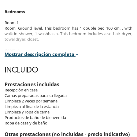
Bedrooms
Room 1
Room, Ground level. This bedroom has 1 double bed 160 cm. , with
walk-in shower, 1 washbasin. This bedroom includes also hair dryer,
towel dryer, closet.
Room 2
Mostrar descripción completa
Room, Ground level. This bedroom has 1 double bed 160 cm. , with
walk-in shower, 1 washbasin. This bedroom includes also hair dryer,
towel dryer, WC.
INCLUIDO
Room 3
Room. This bedroom has 1 double bed 160 cm. , with walk-in shower, 1
Prestaciones incluidas
washbasin. This bedroom includes also hair dryer, towel dryer, closet,
Recepción en casa
WC.
Camas preparadas para su llegada
Limpieza 2 veces por semana
Room 4
Limpieza al final de la estancia
Room. The bedroom has 2 Beds including 1 double bed 180 cm, 1
Limpieza y ropa de cama
single bed 90 cm. , with walk-in shower, 1 washbasin. This bedroom
Productos de baño de bienvenida
includes also hair dryer, towel dryer, closet.
Ropa de casa y de baño
Room 5
Otras prestaciones (no incluidas - precio indicativo)