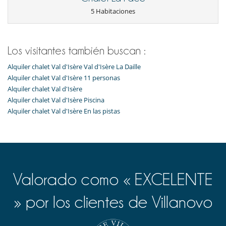
Calentadores de botas
5 Habitaciones
Sauna
TV
Para su comodidad y agrado
Casillero para skis
Los visitantes también buscan :
Netflix
Salón
Alquiler chalet Val d'Isère Val d'Isère La Daille
Terraza
Alquiler chalet Val d'Isère 11 personas
Alquiler chalet Val d'Isère
Para sus comidas
Alquiler chalet Val d'Isère Piscina
Cocine usted mismo
Alquiler chalet Val d'Isère En las pistas
Valorado como « EXCELENTE
» por los clientes de Villanovo