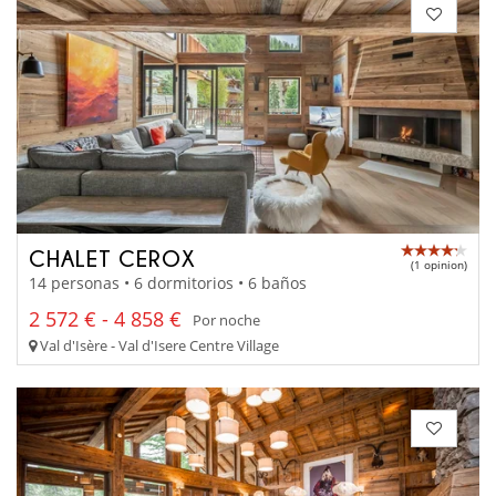
CHALET CEROX
(1 opinion)
14 personas • 6 dormitorios • 6 baños
2 572 € - 4 858 €
Por noche
Val d'Isère - Val d'Isere Centre Village