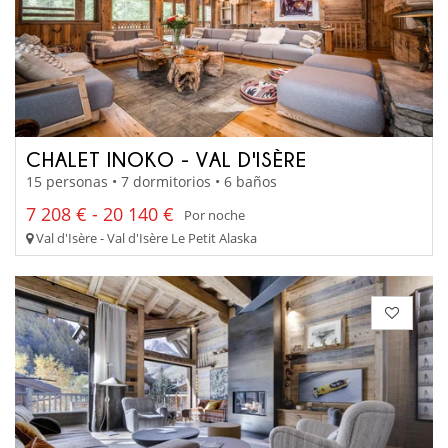
CHALET INOKO - VAL D'ISÈRE
15 personas • 7 dormitorios • 6 baños
7 208 € - 20 140 €
Por noche
Val d'Isère - Val d'Isère Le Petit Alaska