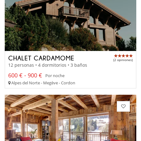
CHALET CARDAMOME
(2 opiniones)
12 personas • 4 dormitorios • 3 baños
600 € - 900 €
Por noche
Alpes del Norte - Megève - Cordon