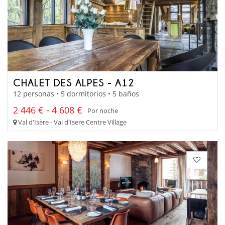
CHALET DES ALPES - A12
12 personas • 5 dormitorios • 5 baños
2 446 € - 4 608 €
Por noche
Val d'Isère - Val d'Isere Centre Village