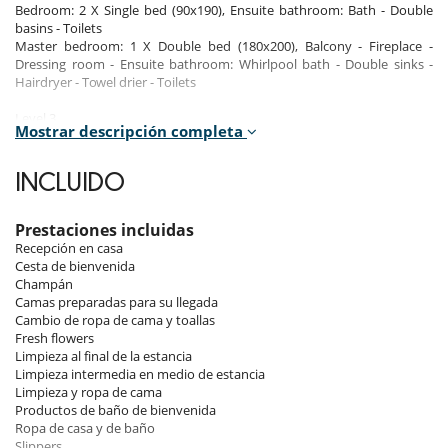
Bedroom: 2 X Single bed (90x190), Ensuite bathroom: Bath - Double
basins - Toilets
Master bedroom: 1 X Double bed (180x200), Balcony - Fireplace -
Dressing room - Ensuite bathroom: Whirlpool bath - Double sinks -
Hairdryer - Towel drier - Toilets
Level 3
Mostrar descripción completa
Bedroom: 2 X Single bed (90x190), En-suite bathroom: Bath - Shower -
Hairdryer - Single washbasin - Toilet
Bedroom: 1 X Separate double bed (160x200), Balcony - Closet -
INCLUIDO
Ensuite bathroom: Bath - Hairdryer - Single washbasin - Toilet
Level 1
Prestaciones incluidas
Bedroom: 2 X Single bed (90x190), Closet - Ensuite bathroom: Bath -
Recepción en casa
Single washbasin - Toilets
Cesta de bienvenida
Champán
Camas preparadas para su llegada
Indoors
Cambio de ropa de cama y toallas
Fresh flowers
Level 2
Limpieza al final de la estancia
Balcony
Limpieza intermedia en medio de estancia
Open kitchen
Limpieza y ropa de cama
Dining room
Productos de baño de bienvenida
Terrace
Ropa de casa y de baño
Slippers