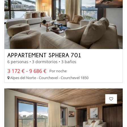
APPARTEMENT SPHERA 701
6 personas • 3 dormitorios • 3 baños
3 172 € - 9 686 €
Por noche
Alpes del Norte - Courchevel - Courchevel 1850