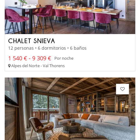
CHALET SNIEVA
12 personas • 6 dormitorios • 6 baños
1 540 € - 9 309 €
Por noche
Alpes del Norte - Val Thorens