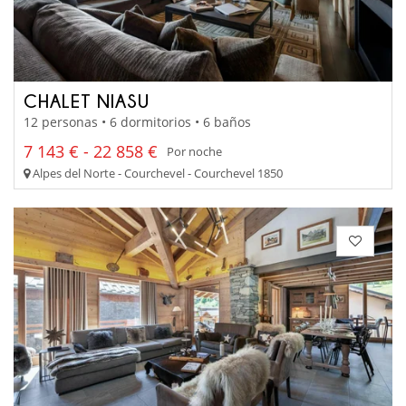
CHALET NIASU
12 personas • 6 dormitorios • 6 baños
7 143 € - 22 858 €
Por noche
Alpes del Norte - Courchevel - Courchevel 1850