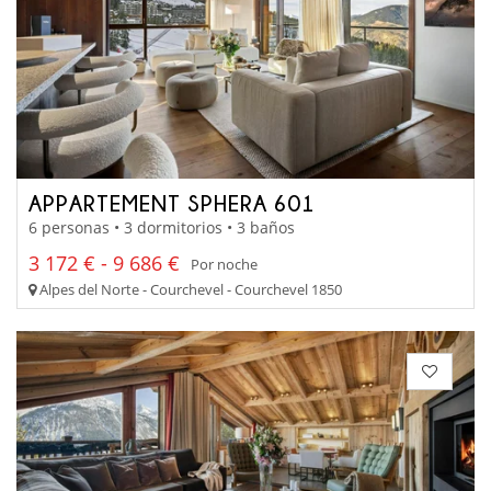
APPARTEMENT SPHERA 601
6 personas • 3 dormitorios • 3 baños
3 172 € - 9 686 €
Por noche
Alpes del Norte - Courchevel - Courchevel 1850