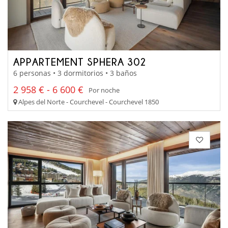
APPARTEMENT SPHERA 302
6 personas • 3 dormitorios • 3 baños
2 958 € - 6 600 €
Por noche
Alpes del Norte - Courchevel - Courchevel 1850