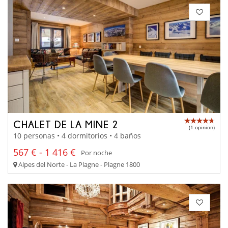
CHALET DE LA MINE 2
(1 opinion)
10 personas • 4 dormitorios • 4 baños
567 € - 1 416 €
Por noche
Alpes del Norte - La Plagne - Plagne 1800