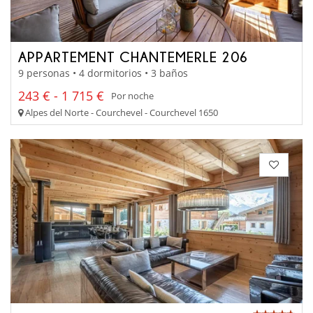
APPARTEMENT CHANTEMERLE 206
9 personas • 4 dormitorios • 3 baños
243 € - 1 715 €
Por noche
Alpes del Norte - Courchevel - Courchevel 1650