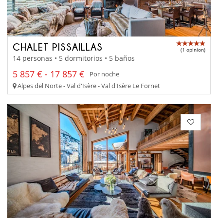
CHALET PISSAILLAS
(1 opinion)
14 personas • 5 dormitorios • 5 baños
5 857 € - 17 857 €
Por noche
Alpes del Norte - Val d'Isère - Val d'Isère Le Fornet