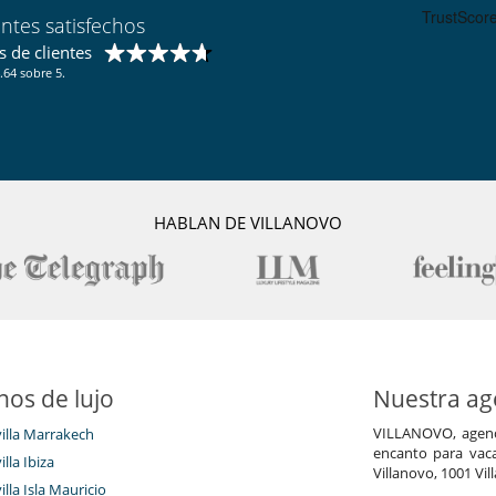
Casillero para skis
entes satisfechos
Comedor
Terraza
 de clientes
.64 sobre 5.
HABLAN DE VILLANOVO
nos de lujo
Nuestra age
VILLANOVO, agenci
villa Marrakech
encanto para vaca
illa Ibiza
Villanovo, 1001 Vil
illa Isla Mauricio