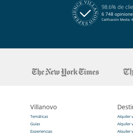
Bodega de vinos con temperatura controlada
98.6% de cli
Chimenea
Salón
6 748 opiniones
Calificación Media: 4
Para sus comidas
Cocine usted mismo
Villanovo
Desti
Temáticas
Alquiler 
Guías
Alquiler v
Experiencias
Alquiler v