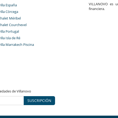
VILLANOVO es un 
villa España
financiera.
villa Córcega
chalet Méribel
chalet Courchevel
villa Portugal
illa Isla de Ré
villa Marrakech Piscina
vedades de Villanovo
SUSCRIPCIÓN