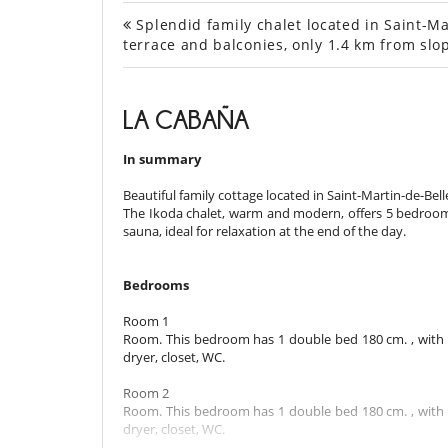
Splendid family chalet located in Saint-Ma
terrace and balconies, only 1.4 km from slo
LA CABAÑA
In summary
Beautiful family cottage located in Saint-Martin-de-Belle
The Ikoda chalet, warm and modern, offers 5 bedrooms
sauna, ideal for relaxation at the end of the day.
Bedrooms
Room 1
Room. This bedroom has 1 double bed 180 cm. , with s
dryer, closet, WC.
Room 2
Room. This bedroom has 1 double bed 180 cm. , with s
dryer, closet, WC.