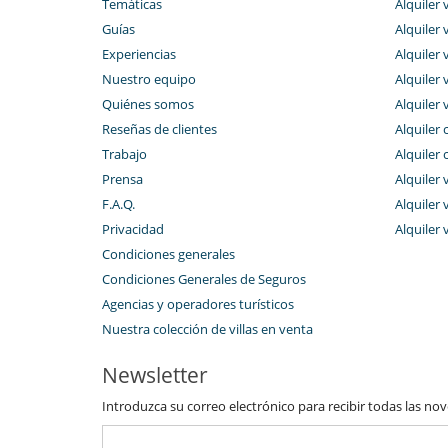
Temáticas
Alquiler 
Parking privado
Salón TV
Guías
Alquiler v
Experiencias
Alquiler v
Para sus comidas
Cocine usted mismo
Nuestro equipo
Alquiler 
Quiénes somos
Alquiler 
Personal
Reseñas de clientes
Alquiler 
Chalet Manager
Trabajo
Alquiler 
Prensa
Alquiler 
F.A.Q.
Alquiler v
Privacidad
Alquiler 
Condiciones generales
Condiciones Generales de Seguros
Agencias y operadores turísticos
Nuestra colección de villas en venta
Newsletter
Introduzca su correo electrónico para recibir todas las no