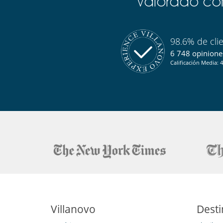
Valorado com
Cocina americana
Cocina totalmente equipada
Congelador
Fondue
98.6% de cli
Horno
6 748 opiniones
Lavavajillas
Microondas
Calificación Media: 4
Raclette
Tetera eléctrica
En el exterior
Balcón
Niños
Los niños son bienvenidos
Ocios y actividades deportivas
Baño nórdico
Mesa de masaje
Sauna
Para su comodidad y agrado
Villanovo
Desti
Bodega de vinos con temperatura controlada
Chimenea