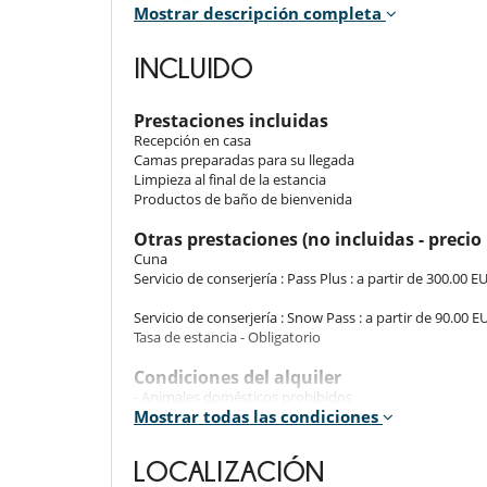
Mostrar descripción completa
Room 2
Room. This bedroom has 3 bunk beds 90 cm. This bedro
INCLUIDO
Room 3
Room. This bedroom has 1 double bed 180 cm. , with
Prestaciones incluidas
includes also TV, balcony, towel dryer, closet.
Recepción en casa
Camas preparadas para su llegada
Room 4
Limpieza al final de la estancia
Room. This bedroom has 1 double bed 180 cm. , wit
Productos de baño de bienvenida
includes also TV, balcony, towel dryer, closet.
Otras prestaciones (no incluidas - precio 
Room 5
Cuna
Room. This bedroom has 1 double bed 180 cm. , with
Servicio de conserjería : Pass Plus : a partir de 300.00 E
balcony, towel dryer, WC.
Servicio de conserjería : Snow Pass : a partir de 90.00 E
Tasa de estancia - Obligatorio
Indoors
Condiciones del alquiler
The interior of the chalet harmoniously blends modern
- Animales domésticos prohibidos
Mostrar todas las condiciones
- El inquilino se compromete a mantener el alojamiento
The ground floor features a bedroom, living room, di
limpiar la vajilla antes de marcharse. Si el alojamien
cocoon.
excesiva, los gastos adicionales se deducirán de la fianz
LOCALIZACIÓN
- La villa debe ser devuelta en el mismo estado que ne