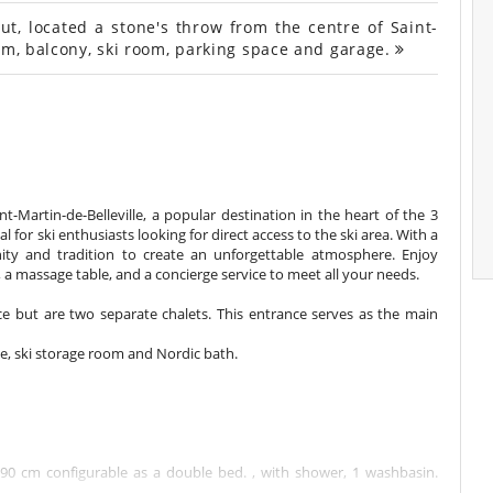
ut, located a stone's throw from the centre of Saint-
om, balcony, ski room, parking space and garage.
int-Martin-de-Belleville, a popular destination in the heart of the 3
eal for ski enthusiasts looking for direct access to the ski area. With a
ity and tradition to create an unforgettable atmosphere. Enjoy
a, a massage table, and a concierge service to meet all your needs.
e but are two separate chalets. This entrance serves as the main
e, ski storage room and Nordic bath.
90 cm configurable as a double bed. , with shower, 1 washbasin.