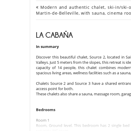
Modern and authentic chalet, ski-in/ski-o
Martin-de-Belleville, with sauna, cinema ro
LA CABAÑA
In summary
Discover this beautiful chalet, Source 2, located in Sa
Valleys. Just 5 meters from the slopes, this retreat is id
capacity of 14 people, this chalet combines modern
spacious living areas, wellness facilities such as a saun
Chalets Source 2 and Source 3 have a shared entranc
access point for both.
These chalets also share a sauna, massage room, garag
Bedrooms
Room 1
Room, Ground level. This bedroom has 2 single bed 
separate WC room.