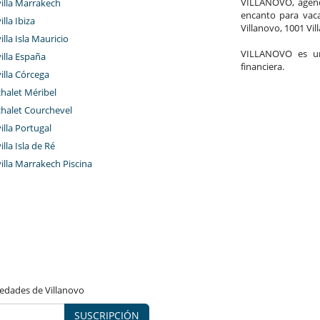
VILLANOVO, agenci
villa Marrakech
Salón
encanto para vaca
illa Ibiza
Villanovo, 1001 Vil
illa Isla Mauricio
VILLANOVO es un 
villa España
financiera.
villa Córcega
chalet Méribel
chalet Courchevel
villa Portugal
illa Isla de Ré
villa Marrakech Piscina
vedades de Villanovo
SUSCRIPCIÓN