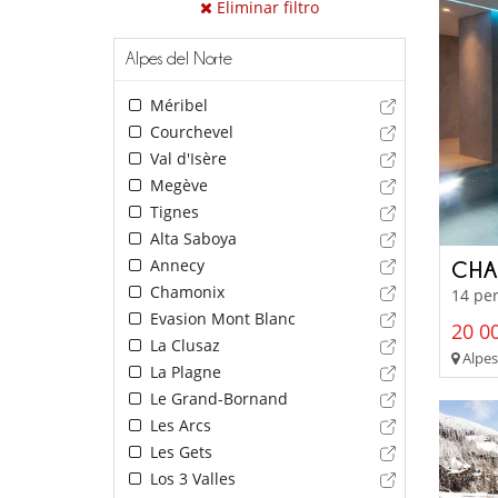
Eliminar filtro
Alpes del Norte
Méribel
Courchevel
Val d'Isère
Megève
Tignes
Alta Saboya
Annecy
CHA
Chamonix
14 per
Evasion Mont Blanc
20 00
La Clusaz
Alpes
La Plagne
Le Grand-Bornand
Les Arcs
Les Gets
Los 3 Valles