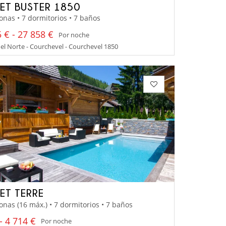
ET BUSTER 1850
onas • 7 dormitorios • 7 baños
 € - 27 858 €
Por noche
el Norte - Courchevel - Courchevel 1850
ET TERRE
onas (16 máx.) • 7 dormitorios • 7 baños
- 4 714 €
Por noche