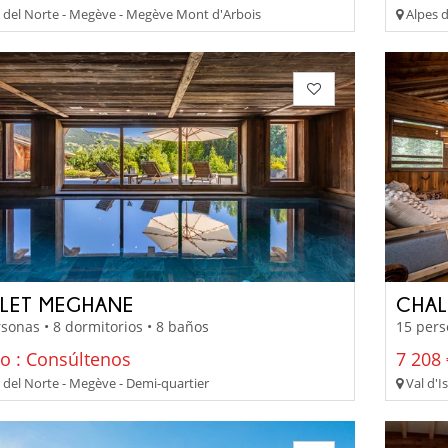
 del Norte - Megève - Megève Mont d'Arbois
Alpes d
LET MEGHANE
CHAL
sonas • 8 dormitorios • 8 baños
15 pers
io : Consúltenos
7 208 
 del Norte - Megève - Demi-quartier
Val d'Is