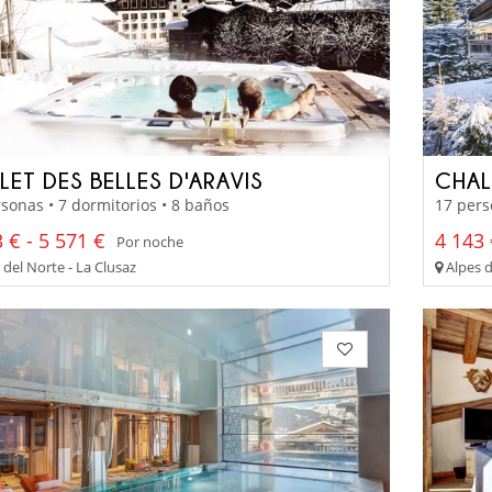
LET DES BELLES D'ARAVIS
CHAL
sonas • 7 dormitorios • 8 baños
17 pers
 € - 5 571 €
4 143 
Por noche
del Norte - La Clusaz
Alpes d