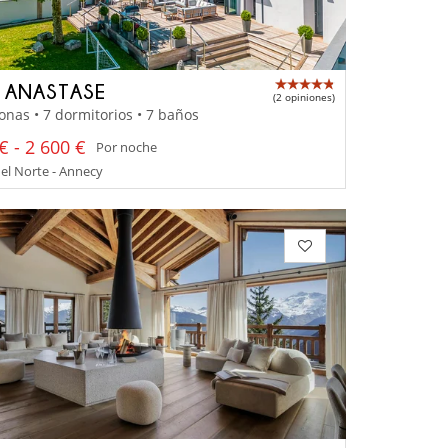
A ANASTASE
(2 opiniones)
onas • 7 dormitorios • 7 baños
€ - 2 600 €
Por noche
el Norte - Annecy