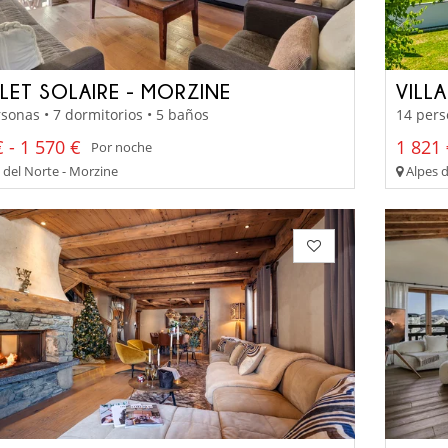
LET SOLAIRE - MORZINE
VILL
sonas • 7 dormitorios • 5 baños
14 pers
 - 1 570 €
1 821 
Por noche
 del Norte - Morzine
Alpes d