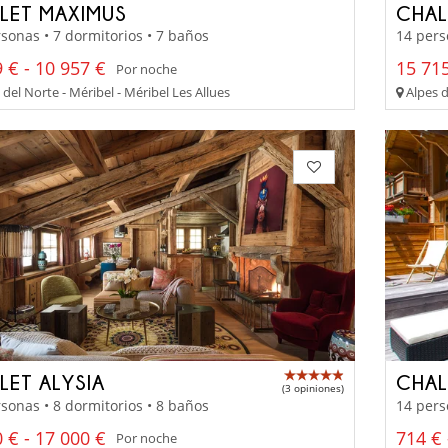
LET MAXIMUS
CHAL
sonas • 7 dormitorios • 7 baños
14 pers
 € - 10 957 €
15 715
Por noche
del Norte - Méribel - Méribel Les Allues
Alpes d
LET ALYSIA
CHAL
(3 opiniones)
sonas • 8 dormitorios • 8 baños
14 pers
 € - 17 000 €
714 € 
Por noche