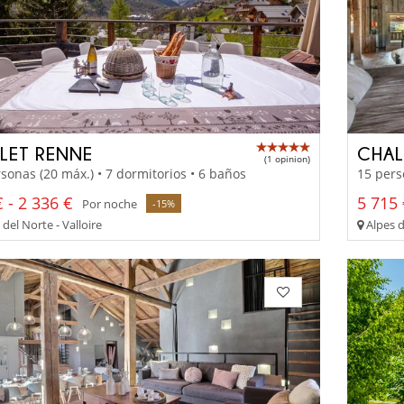
LET RENNE
CHAL
(1 opinion)
sonas (20 máx.) • 7 dormitorios • 6 baños
15 pers
 - 2 336 €
5 715 
Por noche
-15%
del Norte - Valloire
Alpes d