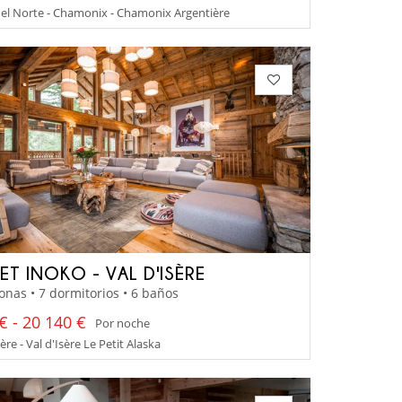
el Norte - Chamonix - Chamonix Argentière
ET INOKO - VAL D'ISÈRE
onas • 7 dormitorios • 6 baños
€ - 20 140 €
Por noche
ère - Val d'Isère Le Petit Alaska