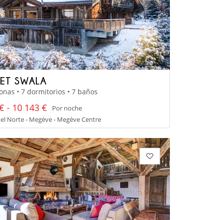
ET SWALA
onas • 7 dormitorios • 7 baños
€ - 10 143 €
Por noche
el Norte - Megève - Megève Centre