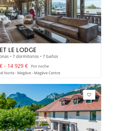
ET LE LODGE
onas • 7 dormitorios • 7 baños
€ - 14 929 €
Por noche
el Norte - Megève - Megève Centre