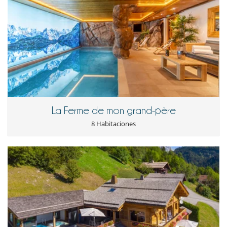
Cerca
Pistas a menos de 100 m
Electrodoméstico
Cafetera
Cocina americana
Cocina de inducción
Cocina totalmente equipada
Exprimidor
La Ferme de mon grand-père
Frigorífico - congelador
Horno
8 Habitaciones
lavadora
Lavandería
Lavavajillas
Microondas
Secadora
Tabla de planchar
Tetera eléctrica
Tostadora
En el exterior
Aparcamiento cubierto