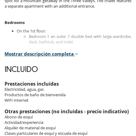
spot for a mountain getaway in the Three Valleys. The chalet features
a separate apartment with an additional entrance.
Bedrooms
On the 1st floor:
Bedroom 1 en suite: 1 double bed with large wardrobe,
desk, bathtub, and toilet.
On level -1:
Mostrar descripción completa
Bedrooms 2 and 3 en suite: 1 double bed, shower, and
toilet.
INCLUIDO
Bedroom 4 en suite: 2 twin beds, bathtub, shower, and
toilet.
Bedroom 5 en suite: 1 double bed, bathtub, and toilet.
Prestaciones incluidas
Electricidad, agua, gas
On level -2 (separate apartment with additional entrance):
Productos de baño de bienvenida
Bedroom 1 en suite: 2 twin beds with shower and toilet.
WIFI Internet
Bedroom 2: 1 double bed.
Bedroom 3: 2 bunk beds (80x190 cm). Separate
Otras prestaciones (no incluidas - precio indicativo)
bathroom with bathtub and toilet.
Abono de esquí
Actividad/experiencia
Alquiler de material de esquí
Indoors
Clases particulares de esquí y escuela de esquí