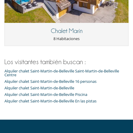
Tumbonas
Equipos, instalaciones, eventos
Bodega de vinos
Niños
Chalet Marin
Los niños son bienvenidos
8 Habitaciones
Ocios y actividades deportivas
Acceso a internet (wifi)
Calentadores de botas
Los visitantes también buscan :
Sauna
Ski room
Alquiler chalet Saint-Martin-de-Belleville Saint-Martin-de-Belleville
Centre
Para su comodidad y agrado
Alquiler chalet Saint-Martin-de-Belleville 16 personas
Chimenea en el salón
Alquiler chalet Saint-Martin-de-Belleville
Jacuzzi exterior
Salón TV
Alquiler chalet Saint-Martin-de-Belleville Piscina
Secador
Alquiler chalet Saint-Martin-de-Belleville En las pistas
Sofá convertible
Terraza o balcón
Terrazas
Para sus comidas
Cocine usted mismo