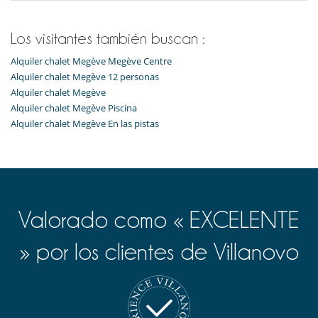
Caja fuerte
Ocios y actividades deportivas
Los visitantes también buscan :
Acceso a internet (wifi)
Cinta de correr
Alquiler chalet Megève Megève Centre
Gimnasio
Alquiler chalet Megève 12 personas
Mancuernas
Alquiler chalet Megève
Piscina interior
Alquiler chalet Megève Piscina
Sala de cine
Alquiler chalet Megève En las pistas
Sauna
TV
Para su comodidad y agrado
Chimenea
Comedor
Salón
Valorado como « EXCELENTE
Salón TV
Terraza
» por los clientes de Villanovo
Para sus comidas
Cocine usted mismo