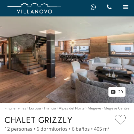
29
…
o
Alquiler villas
Europa
Francia
Alpes del Norte
Megève
Megève Centre
CHALET GRIZZLY
12 personas • 6 dormitorios • 6 baños • 405 m²