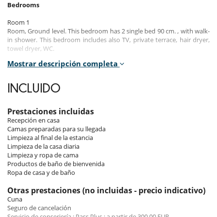
Bedrooms
Room 1
Room, Ground level. This bedroom has 2 single bed 90 cm. , with walk-
in shower. This bedroom includes also TV, private terrace, hair dryer,
towel dryer, WC.
Mostrar descripción completa
Room 2
Room, Ground level. This bedroom has 1 double bed 160 cm. , with
bathtub. This bedroom includes also TV, private terrace, hair dryer,
INCLUIDO
towel dryer, WC.
Room 3
Prestaciones incluidas
Room, Ground level. This bedroom has 2 single bed 90 cm. , with 2
Recepción en casa
washbasins, walk-in shower. This bedroom includes also office table,
Camas preparadas para su llegada
TV, dressing room, private terrace, hair dryer.
Limpieza al final de la estancia
Limpieza de la casa diaria
Room 4
Limpieza y ropa de cama
Room, Ground level. This bedroom has 1 double bed 160 cm. , with
Productos de baño de bienvenida
walk-in shower. This bedroom includes also TV, dressing room, hair
Ropa de casa y de baño
dryer, towel dryer, WC.
Otras prestaciones (no incluidas - precio indicativo)
Room 5
Cuna
Room, Lower floor. The bedroom has 3 Beds including 2 single bed 90
Seguro de cancelación
cm, 1 sofa bed 140 cm. , with 2 washbasins, walk-in shower. This
Servicio de conserjería : Pass Plus : a partir de 300.00 EUR