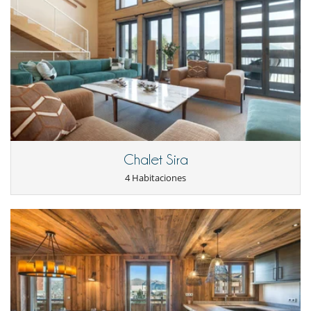
Ocios y actividades deportivas
Acceso a internet (wifi)
Calentadores de botas
Ski room
TV
Para su comodidad y agrado
Chimenea
Estudio
Salón
Secador
Para sus comidas
Chalet Sira
Cocine usted mismo
4 Habitaciones
Servicios de la residencia y entretenimiento
Ascensor