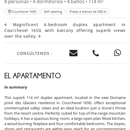
8 personas • 4 dormitorios • 4 baños • 114 m²
Courchevel 1650
Self catering
Pistas a menos de 500 m
Magnificent 4-bedroom duplex apartment in
Courchevel 1650, with balcony offering superb views
over the valley.
CONSÚLTENOS :
EL APARTAMENTO
In summary
This superb 114 m² duplex apartment, located in the new Domaine
privé des Glaciers residence in Courchevel 1650, offers exceptional
uninterrupted valley views and an ideal location just a stone's throw
from the resort centre. Perfectly suited for top-of-the-range mountain
holidays, it has a spacious living room, a large open-plan fitted kitchen,
a wood-burning fireplace and four comfortable bedrooms. The slopes,
shops and restaurants are within easy reach for an uncompromising