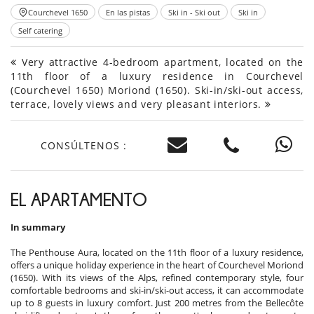
Courchevel 1650
En las pistas
Ski in - Ski out
Ski in
Self catering
Very attractive 4-bedroom apartment, located on the
11th floor of a luxury residence in Courchevel
(Courchevel 1650) Moriond (1650). Ski-in/ski-out access,
terrace, lovely views and very pleasant interiors.
CONSÚLTENOS :
EL APARTAMENTO
In summary
The Penthouse Aura, located on the 11th floor of a luxury residence,
offers a unique holiday experience in the heart of Courchevel Moriond
(1650). With its views of the Alps, refined contemporary style, four
comfortable bedrooms and ski-in/ski-out access, it can accommodate
up to 8 guests in luxury comfort. Just 200 metres from the Bellecôte