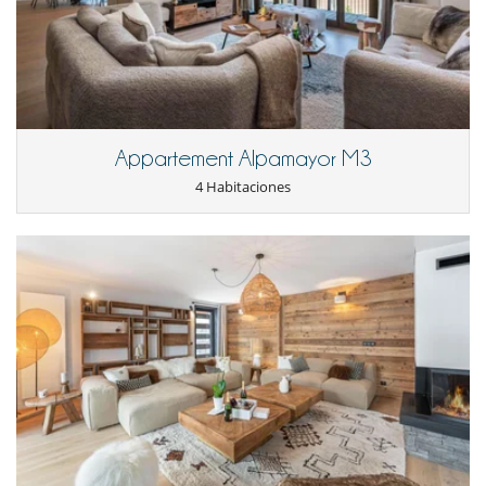
Tostadora
Equipos, instalaciones, eventos
Calefacción
Detector de humo
Extintor
Niños
Appartement Alpamayor M3
Los niños son bienvenidos
Silla alta
4 Habitaciones
Ocios y actividades deportivas
Acceso a internet (wifi)
TV
Para su comodidad y agrado
Chimenea
Parking privado
Salón TV
Salón y comedor en el mismo espacio
Secador
Terraza o balcón
Para sus comidas
Cocine usted mismo