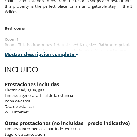
chairlift and a stone's throw from the resort's shops and restaurants,
this property is the perfect place for an unforgettable stay in the 3
Vallées.
Bedrooms
Room 1
Room. This bedroom has 1 double bed King size. Bathroom private,
with walk-in shower. This bedroom includes also TV, private terrace.
Mostrar descripción completa
Room 2
Room. This bedroom has 1 double bed King size. Bathroom private,
INCLUIDO
with shower. This bedroom includes also TV.
Room 3
Prestaciones incluidas
Room. This bedroom has 1 double bed Queen size. Bathroom private,
Electricidad, agua, gas
with shower. This bedroom includes also TV.
Limpieza general al final de la estancia
Ropa de cama
Room 4
Tasa de estancia
Room. This bedroom has 1 double bed. Bathroom private.
WIFI Internet
Otras prestaciones (no incluidas - precio indicativo)
Indoors
Limpieza intermedia : a partir de 350.00 EUR
Seguro de cancelación