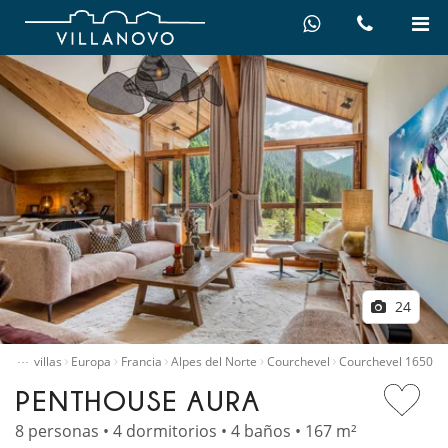
24
…
quiler villas
Europa
Francia
Alpes del Norte
Courchevel
Courchevel 1650
PENTHOUSE AURA
8 personas • 4 dormitorios • 4 baños • 167 m²